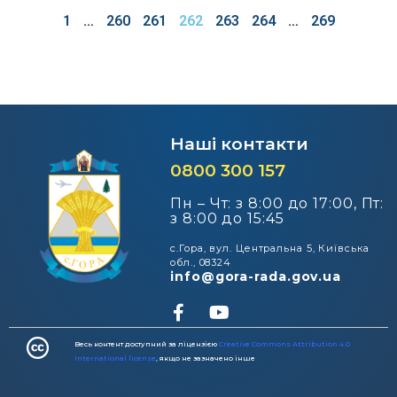
1
…
260
261
262
263
264
…
269
Наші контакти
0800 300 157
Пн – Чт: з 8:00 до 17:00, Пт:
з 8:00 до 15:45
с.Гора, вул. Центральна 5, Київська
обл., 08324
info@gora-rada.gov.ua
Весь контент доступний за ліцензією
Creative Commons Attribution 4.0
International license
, якщо не зазначено інше​