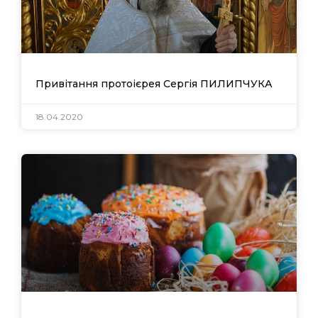
Урядовий портал
Київська обласна
державна адміністрація
Привітання протоієрея Сергія ПИЛИПЧУКА
18.04.2020
Офіційний веб-сайт
Офіційний веб-сайт
Бориспільської РДА
Бориспільської
районної ради