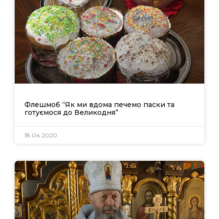
Флешмоб “Як ми вдома печемо паски та
готуємося до Великодня”
18.04.2020
Офіційний веб-сайт
Офіційне інтернет-
Верховної Ради
представництво
України
Президента України