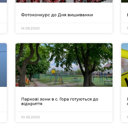
Фотоконкурс до Дня вишиванки
14.05.2020
Офіційний веб-сайт
Офіційне інтернет-
рховної Ради України
представництво
Президента Україн
Київська обласна
Урядовий портал
державна адміністра
Паркові зони в с. Гора готуються до
відкриття
10.05.2020