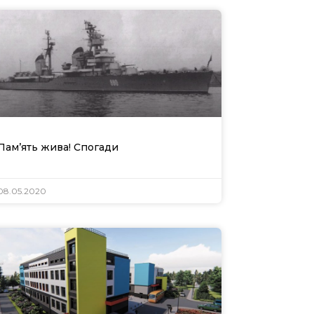
т
ної
Пам’ять жива! Спогади
08.05.2020