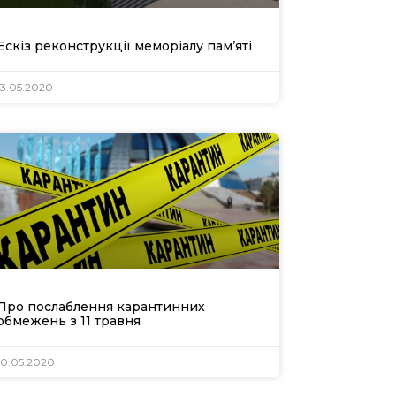
Ескіз реконструкції меморіалу пам’яті
13.05.2020
и
ція
Про послаблення карантинних
обмежень з 11 травня
10.05.2020