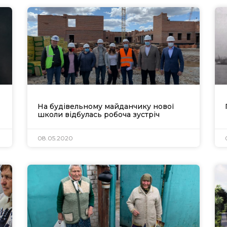
Офіційний веб-сайт
Офіційний веб-сай
Бориспільської РДА
Бориспільської район
ради
На будівельному майданчику нової
школи відбулась робоча зустріч
08.05.2020