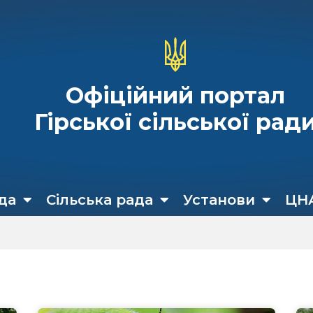
Офіційний портал
Гірської сільської рад
да
Сільська рада
Установи
ЦН