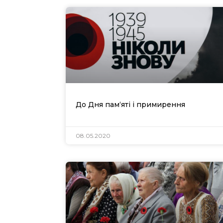
До Дня пам‘яті і примирення
08.05.2020