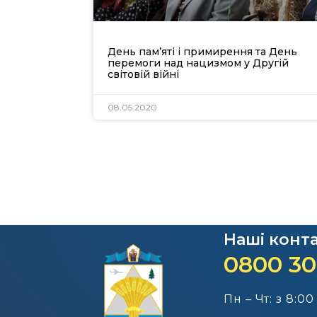
День пам’яті і примирення та День
перемоги над нацизмом у Другій
світовій війні
08.05.2020
Наші конт
0800 30
Пн – Чт: з 8:00