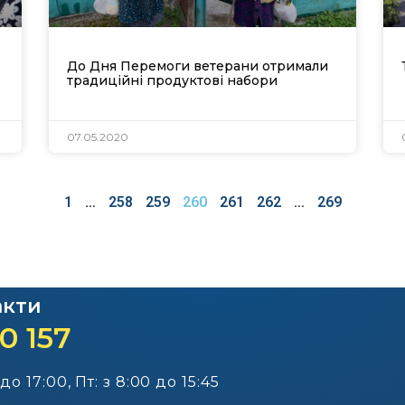
До Дня Перемоги ветерани отримали
традиційні продуктові набори
07.05.2020
1
…
258
259
260
261
262
…
269
акти
0 157
 до 17:00, Пт: з 8:00 до 15:45