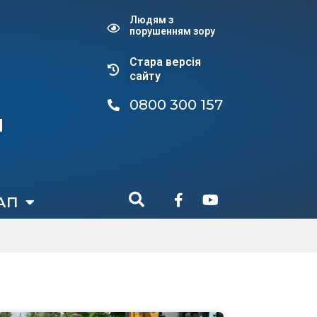
Людям з
порушенням зору
Стара версiя
сайту
0800 300 157
и
АП