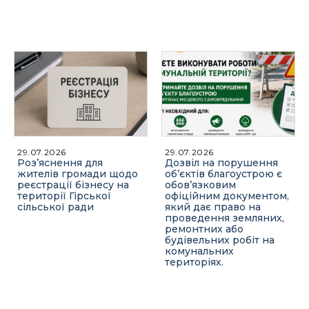
Офіційний веб-сайт
Офіційне інтернет-
Верховної Ради
представництво
України
Президента України
Урядовий портал
Київська обласна
державна адміністрація
29.07.2026
29.07.2026
Роз’яснення для
Дозвіл на порушення
жителів громади щодо
об’єктів благоустрою є
реєстрації бізнесу на
обов’язковим
території Гірської
офіційним документом,
сільської ради
який дає право на
проведення земляних,
ремонтних або
будівельних робіт на
Офіційний веб-сайт
Офіційний веб-сайт
комунальних
Бориспільської РДА
Бориспільської
територіях.
районної ради