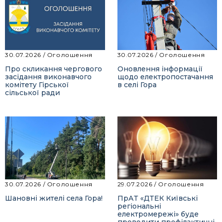
30.07.2026
/
Оголошення
30.07.2026
/
Оголошення
Про скликання чергового
Оновлення інформації
засідання виконавчого
щодо електропостачання
комітету Гірської
в селі Гора
сільської ради
30.07.2026
/
Оголошення
29.07.2026
/
Оголошення
Шановні жителі села Гора!
ПрАТ «ДТЕК Київські
регіональні
електромережі» буде
проводити профілактичні