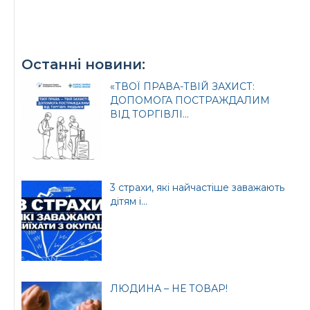
Останні новини:
Офіційний веб-сайт
Офіційне інтернет-
Верховної Ради
представництво
«ТВОЇ ПРАВА-ТВІЙ ЗАХИСТ:
України
Президента України
ДОПОМОГА ПОСТРАЖДАЛИМ
ВІД ТОРГІВЛІ...
Урядовий портал
3 страхи, які найчастіше заважають
Київська обласна
державна адміністрація
дітям і...
ЛЮДИНА – НЕ ТОВАР!
Офіційний веб-сайт
Офіційний веб-сайт