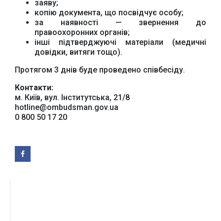
заяву;
копію документа, що посвідчує особу;
за наявності — звернення до
Офіційний веб-сайт
Офіційне інтернет-
правоохоронних органів;
Верховної Ради
представництво
інші підтверджуючі матеріали (медичні
України
Президента України
довідки, витяги тощо).
Протягом 3 днів буде проведено співбесіду.
Контакти:
м. Київ, вул. Інститутська, 21/8
hotline@ombudsman.gov.ua
Урядовий портал
Київська обласна
0 800 50 17 20
державна адміністрація
Офіційний веб-сайт
Офіційний веб-сайт
Бориспільської РДА
Бориспільської
районної ради