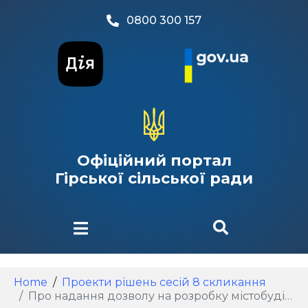
0800 300 157
Офіційний портал
Гірської сільської ради
Home
Проекти рішень сесій 8 скликання
Про надання дозволу на розробку містобудівної документації «Детального плану території з метою визначення планувальної організації, просторової композиції та параметрів забудови території земельних ділянок орієнтовною площею 80 га в північно-східній частині села Гора Бориспільського району, Київської області для розміщення виробничоскладської забудови»