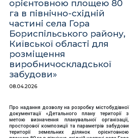
орієнтовною площею 80
га в північно-східній
частині села Гора
Бориспільського району,
Київської області для
розміщення
виробничоскладської
забудови»
08.04.2026
Про надання дозволу на розробку містобудівної
документації «Детального плану території з
метою визначення планувальної організації,
просторової композиції та параметрів забудови
Офіційний веб-сайт
Офіційне інтернет-
території земельних ділянок орієнтовною
Верховної Ради
представництво