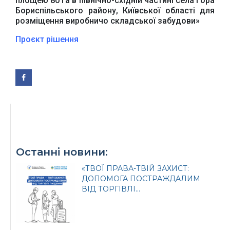
площею 80 га в північно-східній частині села Гора
України
Президента України
Бориспільського району, Київської області для
розміщення виробничо складської забудови»
Проєкт рішення
Урядовий портал
Київська обласна
державна адміністрація
Останні новини:
Офіційний веб-сайт
Офіційний веб-сайт
«ТВОЇ ПРАВА-ТВІЙ ЗАХИСТ:
Бориспільської РДА
Бориспільської
районної ради
ДОПОМОГА ПОСТРАЖДАЛИМ
ВІД ТОРГІВЛІ...