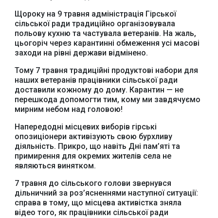
Щороку на 9 травня адміністрація Гірської
сільської ради традиційно організовувала
польову кухню та частувала ветеранів. На жаль,
цьогоріч через карантинні обмеження усі масові
заходи на рівні держави відмінено.
Тому 7 травня традиційні продуктові набори для
наших ветеранів працівники сільської ради
доставили кожному до дому. Карантин — не
перешкода допомогти тим, кому ми завдячуємо
мирним небом над головою!
Напередодні місцевих виборів гірські
опозиціонери активізують свою бурхливу
діяльність. Прикро, що навіть Дні пам’яті та
примирення для окремих жителів села не
являються винятком.
7 травня до сільського голови звернувся
дільничний за роз’ясненнями наступної ситуації:
справа в тому, що місцева активістка зняла
відео того, як працівники сільської ради