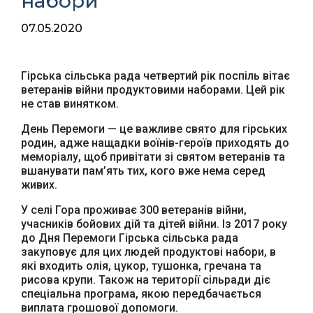
набори
07.05.2020
Гірська сільська рада четвертий рік поспіль вітає
ветеранів війни продуктовими наборами. Цей рік
не став винятком.
День Перемоги — це важливе свято для гірських
родин, адже нащадки воїнів-героїв приходять до
меморіалу, щоб привітати зі святом ветеранів та
вшанувати пам’ять тих, кого вже нема серед
живих.
У селі Гора проживає 300 ветеранів війни,
учасників бойових дій та дітей війни. Із 2017 року
до Дня Перемоги Гірська сільська рада
закуповує для цих людей продуктові набори, в
які входить олія, цукор, тушонка, гречана та
рисова крупи. Також на території сільради діє
спеціальна програма, якою передбачається
виплата грошової допомоги.