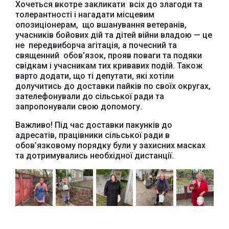
Хочеться вкотре закликати всіх до злагоди та
толерантності і нагадати місцевим
Офіційний веб-сайт
Офіційний веб-сайт
Бориспільської РДА
Бориспільської
опозиціонерам, що вшанування ветеранів,
районної ради
учасників бойових дій та дітей війни владою — це
не передвиборча агітація, а почесний та
священний обов’язок, прояв поваги та подяки
свідкам і учасникам тих кривавих подій. Також
варто додати, що ті депутати, які хотіли
долучитись до доставки пайків по своїх округах,
зателефонували до сільської ради та
запропонували свою допомогу.
Важливо! Під час доставки пакунків до
адресатів, працівники сільської ради в
обов’язковому порядку були у захисних масках
та дотримувались необхідної дистанції.