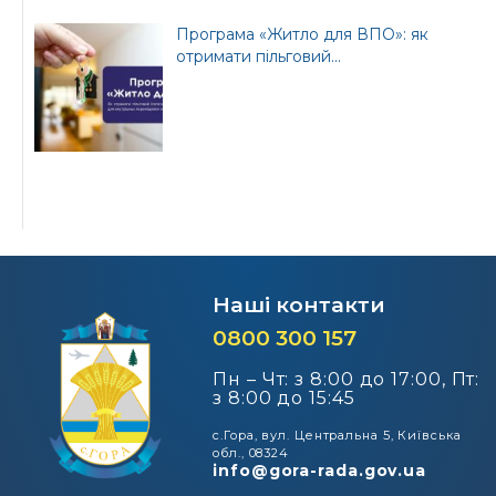
Програма «Житло для ВПО»: як
отримати пільговий...
Наші контакти
0800 300 157
Пн – Чт: з 8:00 до 17:00, Пт:
з 8:00 до 15:45
с.Гора, вул. Центральна 5, Київська
обл., 08324
info@gora-rada.gov.ua