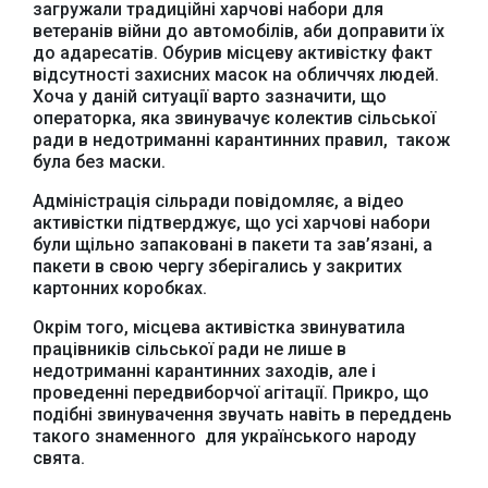
загружали традиційні харчові набори для
ветеранів війни до автомобілів, аби доправити їх
до адаресатів. Обурив місцеву активістку факт
відсутності захисних масок на обличчях людей.
Хоча у даній ситуації варто зазначити, що
операторка, яка звинувачує колектив сільської
ради в недотриманні карантинних правил, також
Офіційний веб-сайт
Офіційне інтернет-
була без маски.
Верховної Ради
представництво
України
Президента України
Адміністрація сільради повідомляє, а відео
активістки підтверджує, що усі харчові набори
були щільно запаковані в пакети та зав’язані, а
пакети в свою чергу зберігались у закритих
картонних коробках.
Окрім того, місцева активістка звинуватила
Урядовий портал
Київська обласна
працівників сільської ради не лише в
державна адміністрація
недотриманні карантинних заходів, але і
проведенні передвиборчої агітації. Прикро, що
подібні звинувачення звучать навіть в переддень
такого знаменного для українського народу
свята.