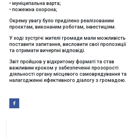
• муніципальна варта;
• пожежна охорона;
Окрему увагу було приділено реалізованим
Офіційний веб-сайт
Офіційне інтернет-
Верховної Ради
представництво
проєктам, виконаним роботам, інвестиціям.
України
Президента України
У ході зустрічі жителі громади мали можливість
поставити запитання, висловити свої пропозиції
та отримати вичерпні відповіді.
Звіт пройшов у відкритому форматі та став
важливим кроком у забезпеченні прозорості
Урядовий портал
діяльності органу місцевого самоврядування та
Київська обласна
налагодженні ефективного діалогу з громадою.
державна адміністрація
Офіційний веб-сайт
Офіційний веб-сайт
Бориспільської РДА
Бориспільської
районної ради