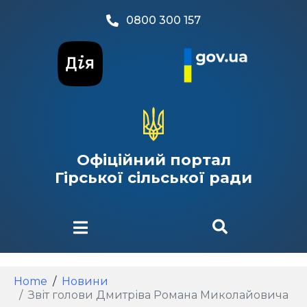
0800 300 157
Офіційний портал
Гірської сільської ради
Home
Новини
Звіт голови Дмитріва Романа Миколайовича