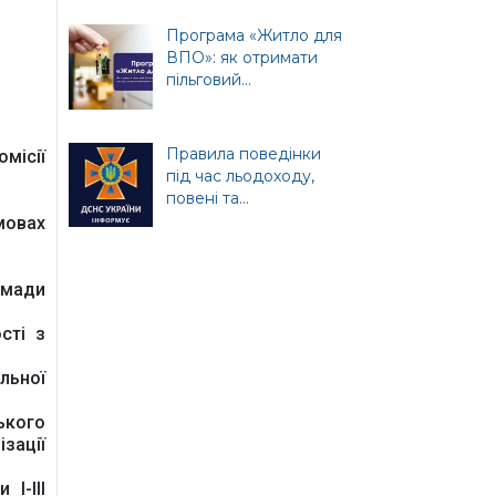
Програма «Житло для
ція
ВПО»: як отримати
пільговий...
Правила поведінки
омісії
під час льодоходу,
т
повені та...
ної
мовах
омади
сті з
льної
ького
зації
І-ІІІ