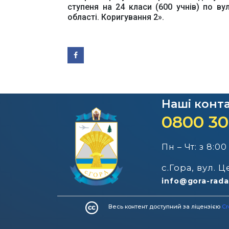
ступеня на 24 класи (600 учнів) по ву
області. Коригування 2».
Наші конт
0800 30
Пн – Чт: з 8:00
с.Гора, вул. 
info@gora-rada
Весь контент доступний за ліцензією
Cr