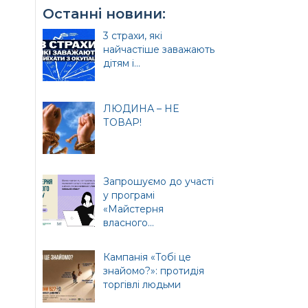
Останні новини:
3 страхи, які
найчастіше заважають
дітям і...
ЛЮДИНА – НЕ
ТОВАР!
Запрошуємо до участі
у програмі
«Майстерня
власного...
и
Кампанія «Тобі це
знайомо?»: протидія
торгівлі людьми