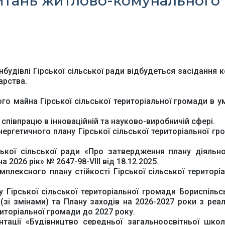
 питань житлово-комунального
Київська обласна
Урядовий портал
державна адміністра
нбудівлі Гірської сільської ради відбудеться засідання к
арства.
Офіційний веб-сайт
Офіційний веб-сай
Бориспільської РДА
Бориспільської район
го майна Гірської сільської територіальної громади в у
ради
півпрацю в інноваційній та науково-виробничій сфері.
ергетичного плану Гірської сільської територіальної гр
ької сільської ради «Про затвердження плану діяльно
 2026 рік» № 2647-98-VІІІ від 18.12.2025.
плексного плану стійкості Гірської сільської територіа
у Гірської сільської територіальної громади Бориспільс
(зі змінами) та Плану заходів на 2026-2027 роки з реалі
ериторіальної громади до 2027 року.
тації «Будівництво середньої загальноосвітньої школи 