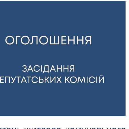
Офіційний веб-сайт
Офіційне інтернет-
рховної Ради України
представництво
Президента Україн