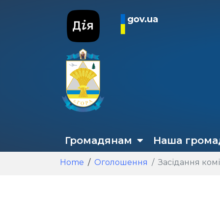
Громадянам
Наша грома
Home
Оголошення
Засідання комі