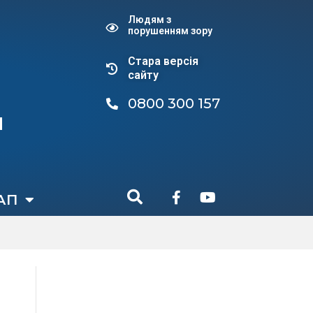
Людям з
порушенням зору
Стара версiя
сайту
0800 300 157
и
АП