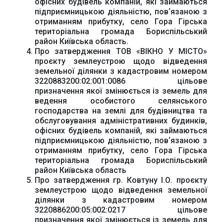
офісних будівель компаній, які займаються
підприємницькою діяльністю, пов‘язаною з
отриманням прибутку, село Гора Гірська
територіальна громада Бориспільський
район Київська область.
Про затвердження ТОВ «ВІКНО У МІСТО»
проєкту землеустрою щодо відведення
земельної ділянки з кадастровим номером
3220883200:02:001:0086 цільове
призначення якої змінюється із земель для
ведення особистого селянського
господарства на землі для будівництва та
обслуговування адміністративних будинків,
офісних будівель компаній, які займаються
підприємницькою діяльністю, пов‘язаною з
отриманням прибутку, село Гора Гірська
територіальна громада Бориспільський
район Київська область
Про затвердження гр. Ковтуну І.О. проєкту
землеустрою щодо відведення земельної
Офіційний веб-сайт
Офіційне інтернет-
ділянки з кадастровим номером
Верховної Ради
представництво
3220886200:05:002:0217 цільове
України
Президента України
призначення якої змінюється із земель для