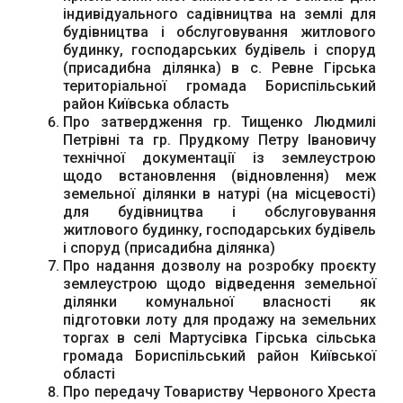
індивідуального садівництва на землі для
будівництва і обслуговування житлового
будинку, господарських будівель і споруд
(присадибна ділянка) в с. Ревне Гірська
територіальної громада Бориспільський
район Київська область
Урядовий портал
Київська обласна
Про затвердження гр. Тищенко Людмилі
державна адміністрація
Петрівні та гр. Прудкому Петру Івановичу
технічної документації із землеустрою
щодо встановлення (відновлення) меж
земельної ділянки в натурі (на місцевості)
для будівництва і обслуговування
житлового будинку, господарських будівель
і споруд (присадибна ділянка)
Офіційний веб-сайт
Офіційний веб-сайт
Про надання дозволу на розробку проєкту
Бориспільської РДА
Бориспільської
землеустрою щодо відведення земельної
районної ради
ділянки комунальної власності як
підготовки лоту для продажу на земельних
торгах в селі Мартусівка Гірська сільська
громада Бориспільський район Київської
області
Про передачу Товариству Червоного Хреста