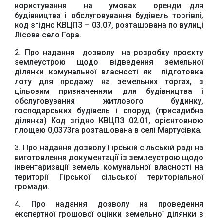
користування на умовах оренди для
будівництва і обслуговування будівель торгівлі,
код згідно КВЦПЗ – 03.07, розташована по вулиці
Лісова село Гора.
2. Про надання дозволу на розробку проєкту
землеустрою щодо відведення земельної
ділянки
комунальної власності як підготовка
лоту для продажу на земельних торгах, з
цільовим призначенням для будівництва і
обслуговування житлового будинку,
Офіційний веб-сайт
Офіційне інтернет-
господарських будівель і споруд (присадибна
Верховної Ради
представництво
ділянка) Код згідно КВЦПЗ 02.01, орієнтовною
України
Президента України
площею 0,0373га розташована в селі Мартусівка.
3. Про надання дозволу Гірській сільській раді на
виготовлення документації із землеустрою щодо
інвентаризації земель комунальної власності на
території Гірської сільської територіальної
громади.
Урядовий портал
Київська обласна
державна адміністрація
4. Про надання дозволу на проведення
експертної грошової оцінки земельної ділянки з