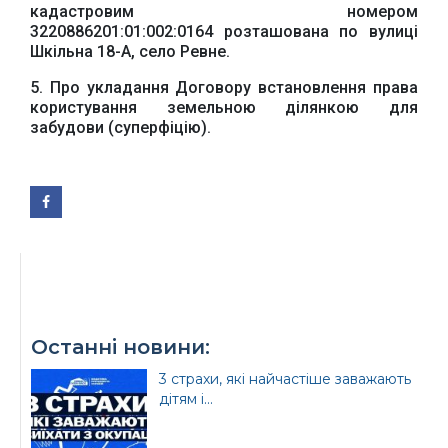
кадастровим номером
3220886201:01:002:
0164
розташована по вулиці
Шкільна 18-А, село Ревне.
5. Про укладання Договору встановлення права
користування земельною ділянкою для
Офіційний веб-сайт
Офіційний веб-сайт
забудови (суперфіцію).
Бориспільської РДА
Бориспільської
районної ради
Останні новини:
3 страхи, які найчастіше заважають
дітям і...