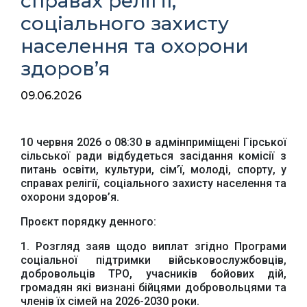
справах релігії,
соціального захисту
населення та охорони
здоров’я
09.06.2026
10 червня 2026 о 08:30 в адмінприміщені Гірської
сільської ради відбудеться засідання комісії з
питань освіти, культури, сім’ї, молоді, спорту, у
справах релігії, соціального захисту населення та
охорони здоров’я.
Проєкт порядку денного:
1. Розгляд заяв щодо виплат згідно Програми
соціальної підтримки військовослужбовців,
Офіційний веб-сайт
Офіційне інтернет-
Верховної Ради
представництво
добровольців ТРО, учасників бойових дій,
України
Президента України
громадян які визнані бійцями добровольцями та
членів їх сімей на 2026-2030 роки.