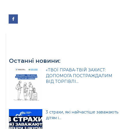
Урядовий портал
Київська обласна
державна адміністрація
Останні новини:
«ТВОЇ ПРАВА-ТВІЙ ЗАХИСТ:
ДОПОМОГА ПОСТРАЖДАЛИМ
Офіційний веб-сайт
Офіційний веб-сайт
ВІД ТОРГІВЛІ...
Бориспільської РДА
Бориспільської
районної ради
3 страхи, які найчастіше заважають
дітям і...