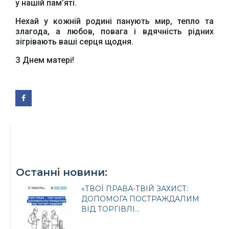
у нашій пам’яті.
Верховної Ради
представництво
України
Президента України
Нехай у кожній родині панують мир, тепло та
злагода, а любов, повага і вдячність рідних
зігрівають ваші серця щодня.
З Днем матері!
Урядовий портал
Київська обласна
державна адміністрація
Останні новини:
Офіційний веб-сайт
Офіційний веб-сайт
Бориспільської РДА
Бориспільської
районної ради
«ТВОЇ ПРАВА-ТВІЙ ЗАХИСТ:
ДОПОМОГА ПОСТРАЖДАЛИМ
ВІД ТОРГІВЛІ...