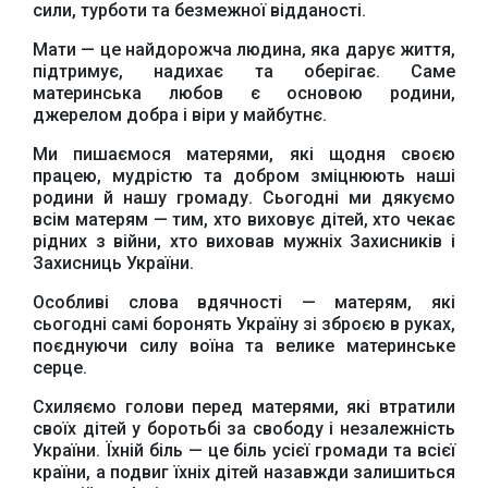
сили, турботи та безмежної відданості.
Мати — це найдорожча людина, яка дарує життя,
підтримує, надихає та оберігає. Саме
материнська любов є основою родини,
джерелом добра і віри у майбутнє.
Ми пишаємося матерями, які щодня своєю
працею, мудрістю та добром зміцнюють наші
родини й нашу громаду. Сьогодні ми дякуємо
всім матерям — тим, хто виховує дітей, хто чекає
рідних з війни, хто виховав мужніх Захисників і
Захисниць України.
Особливі слова вдячності — матерям, які
сьогодні самі боронять Україну зі зброєю в руках,
поєднуючи силу воїна та велике материнське
серце.
Схиляємо голови перед матерями, які втратили
своїх дітей у боротьбі за свободу і незалежність
України. Їхній біль — це біль усієї громади та всієї
країни, а подвиг їхніх дітей назавжди залишиться
Офіційний веб-сайт
Офіційне інтернет-