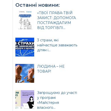
Останні новини:
«ТВОЇ ПРАВА-ТВІЙ
ЗАХИСТ: ДОПОМОГА
ПОСТРАЖДАЛИМ
ВІД ТОРГІВЛІ...
3 страхи, які
найчастіше заважають
дітям і...
ЛЮДИНА – НЕ
и
ТОВАР!
Запрошуємо до участі
у програмі
«Майстерня
ція
власного...