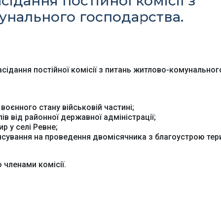
сідання постійної комісії з
унального господарства.
Офіційний веб-сайт
Офіційний веб-сай
Бориспільської РДА
Бориспільської район
ради
засідання постійної комісії з питань житлово-комунальног
оєнного стану військовій частині;
в від районної державної адміністрації;
р у селі Ревне;
нсування на проведення двомісячника з благоустрою тери
 членами комісії.