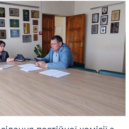
Офіційний веб-сайт
Офіційне інтернет-
рховної Ради України
представництво
Президента Україн
Київська обласна
Урядовий портал
державна адміністра