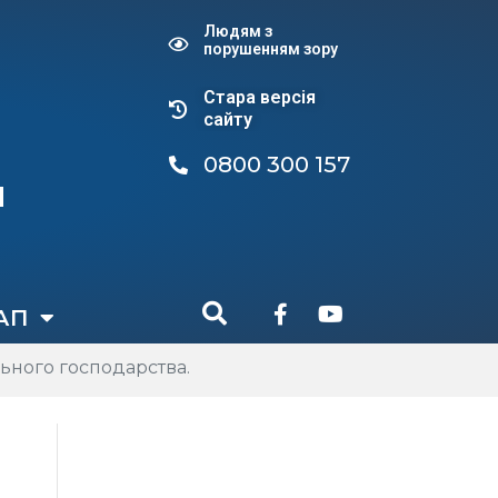
Людям з
порушенням зору
Стара версiя
сайту
0800 300 157
и
АП
льного господарства.