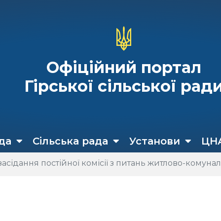
Офіційний портал
Гірської сільської рад
да
Сільська рада
Установи
ЦН
засідання постійної комісії з питань житлово-комуна