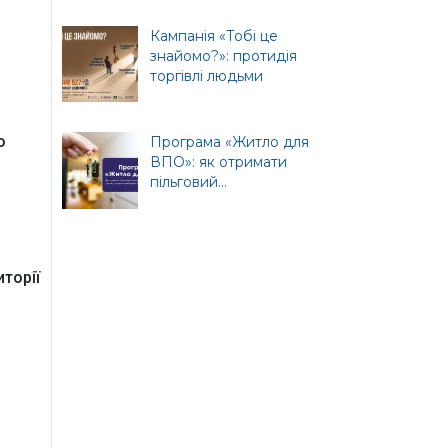
Кампанія «Тобі це
знайомо?»: протидія
торгівлі людьми
т
ної
о
Програма «Житло для
ВПО»: як отримати
пільговий...
торії