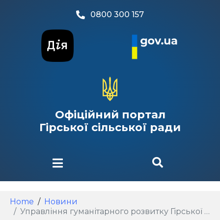
0800 300 157
Офіційний портал
Гірської сільської ради
Home
Новини
Управління гуманітарного розвитку Гірської сільської ради оголошує Конкурс на створення ескізних проєктів (концептів) годівниць та будиночків для птахів, кажанів і білок!