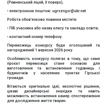
(Ревненський ліцей, ІІ поверх);
Верховної Ради
представництво
України
Президента України
• електронною поштою: ugrszngsr@ukr.net
Робота обов’язково повинна містити:
• ПІБ учасника або назву класу та закладу освіти;
• контактний номер телефону.
Урядовий портал
Київська обласна
Переможець конкурсу буде оголошений та
державна адміністрація
нагороджений 1 вересня 2026 року.
Особливість конкурсу полягає в тому, що саме
проєкт переможця стане основою для
виготовлення та встановлення годівниць і
будиночків у населених пунктах Гірської
громади.
Офіційний веб-сайт
Офіційний веб-сайт
Бориспільської РДА
Бориспільської
Вітаються оригінальні ідеї, екологічні рішення,
районної ради
цікаві дизайнерські знахідки та навіть
можливість встановлення камер спостереження
для дослідження життя тварин.