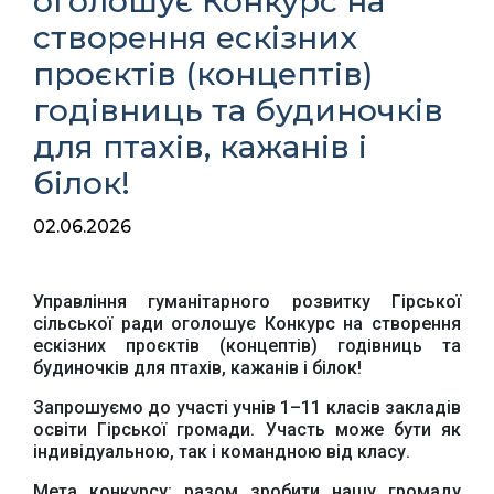
оголошує Конкурс на
створення ескізних
проєктів (концептів)
годівниць та будиночків
для птахів, кажанів і
білок!
02.06.2026
Управління гуманітарного розвитку Гірської
сільської ради оголошує Конкурс на створення
ескізних проєктів (концептів) годівниць та
будиночків для птахів, кажанів і білок!
Запрошуємо до участі учнів 1–11 класів закладів
освіти Гірської громади. Участь може бути як
індивідуальною, так і командною від класу.
Мета конкурсу: разом зробити нашу громаду