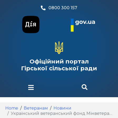
0800 300 157
Офіційний портал
Гірської сільської ради
Home
Ветеранам
Новини
Український ветеранський фонд Мінветеранів у співпраці з Google надає безкоштовний доступ до нового професійного сертифіката Google AI Professional Certificate