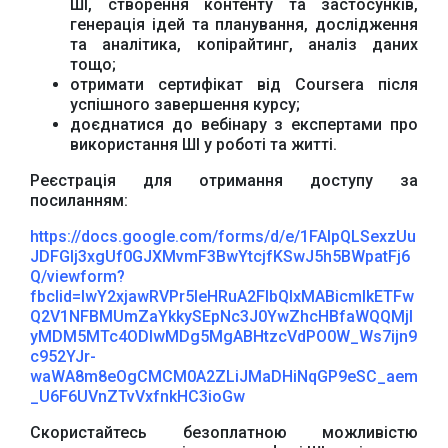
ШІ, створення контенту та застосунків,
генерація ідей та планування, дослідження
та аналітика, копірайтинг, аналіз даних
тощо;
отримати сертифікат від Coursera після
успішного завершення курсу;
доєднатися до вебінару з експертами про
використання ШІ у роботі та житті.
Реєстрація для отримання доступу за
посиланням:
Офіційний веб-сайт
Офіційне інтернет-
https://docs.google.com/forms/d/e/1FAIpQLSexzUu
Верховної Ради
представництво
JDFGlj3xgUf0GJXMvmF3BwYtcjfKSwJ5h5BWpatFj6
України
Президента України
Q/viewform?
fbclid=IwY2xjawRVPr5leHRuA2FlbQIxMABicmlkETFw
Q2V1NFBMUmZaYkkySEpNc3J0YwZhcHBfaWQQMjI
yMDM5MTc4ODIwMDg5MgABHtzcVdPO0W_Ws7ijn9
c952YJr-
waWA8m8eOgCMCM0A2ZLiJMaDHiNqGP9eSC_aem
_U6F6UVnZTvVxfnkHC3ioGw
Урядовий портал
Київська обласна
державна адміністрація
Скористайтесь безоплатною можливістю