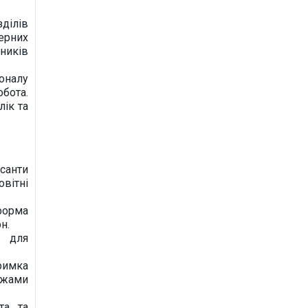
ділів
ерних
ників
и
оналу
обота.
лік та
ція
санти
вітні
форма
н.
т
і для
ної
римка
ежами
та та