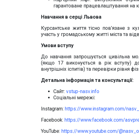
гарантоване працевлаштування на к
Навчання в серці Львова
Курсантське життя тісно пов’язане з к
участь у громадському житті міста та від
Умови вступу
До навчання запрошується цивільна мо
(якщо 17 виконується в рік вступу) д
внутрішніх іспитів) та перевірки рівня фі
Детальна інформація та консультації:
Сайт:
vstup-nasv.info
Соціальні мережі:
Instagram:
https://www.instagram.com/nasv_o
Facebook:
https://www.facebook.com/asvpr
YouTube:
https://www.youtube.com/@nasv_off