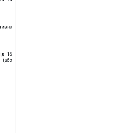
тивна
ід 16
 (або