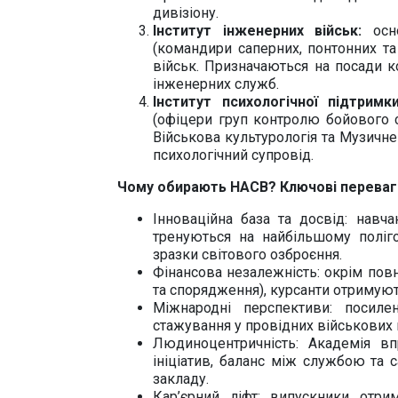
дивізіону.
Інститут інженерних військ:
осно
(командири саперних, понтонних та
Ве
військ. Призначаються на посади к
інженерних служб.
Інститут психологічної підтримк
(офіцери груп контролю бойового ст
Військова культурологія та Музичне
психологічний супровід.
Чому обирають НАСВ? Ключові переваг
Інноваційна база та досвід: навча
тренуються на найбільшому поліго
зразки світового озброєння.
Фінансова незалежність: окрім пов
та спорядження), курсанти отримуют
Міжнародні перспективи: посил
стажування у провідних військових 
Людиноцентричність: Академія вп
ініціатив, баланс між службою та
закладу.
Кар’єрний ліфт: випускники отри