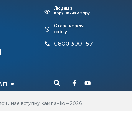
Людям з
порушенням зору
Стара версiя
сайту
0800 300 157
и
АП
починає вступну кампанію – 2026