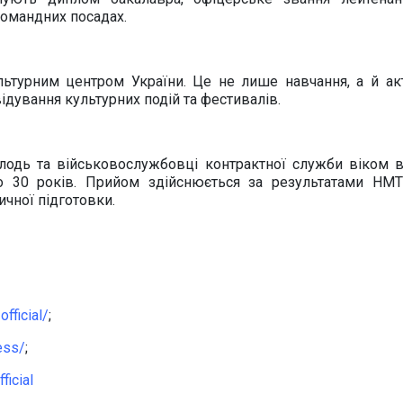
омандних посадах.
ультурним центром України. Це не лише навчання, а й ак
відування культурних подій та фестивалів.
лодь та військовослужбовці контрактної служби віком в
о 30 років. Прийом здійснюється за результатами НМТ
зичної підготовки.
fficial/
;
ess/
;
icial