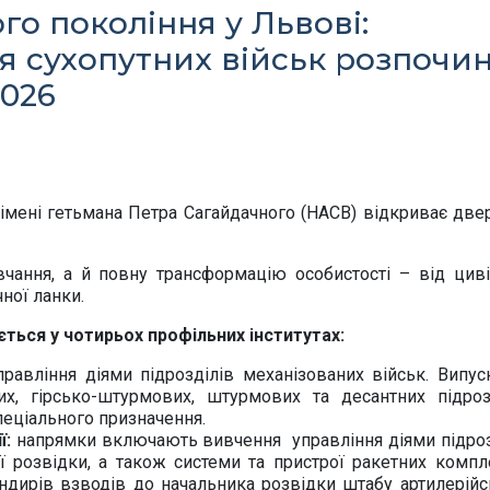
го покоління у Львові:
я сухопутних військ розпочи
2026
 імені гетьмана Петра Сагайдачного (НАСВ) відкриває двер
чання, а й повну трансформацію особистості – від циві
ної ланки.
ться у чотирьох профільних інститутах:
равління діями підрозділів механізованих військ. Випус
х, гірсько-штурмових, штурмових та десантних підрозд
пеціального призначення.
ї:
напрямки включають вивчення управління діями підроз
ої розвідки, а також системи та пристрої ракетних компле
ндирів взводів до начальника розвідки штабу артилерійс