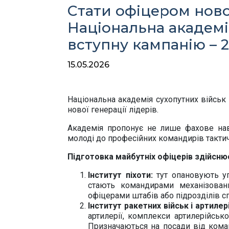
Стати офіцером ново
Національна академі
вступну кампанію – 
15.05.2026
Національна академія сухопутних військ
нової генерації лідерів.
Академія пропонує не лише фахове нав
молоді до професійних командирів тактич
Підготовка майбутніх офіцерів здійснює
Інститут піхоти:
тут опановують уп
стають командирами механізовани
офіцерами штабів або підрозділів с
Інститут ракетних військ і артилері
артилерії, комплекси артилерійськ
Призначаються на посади від кома