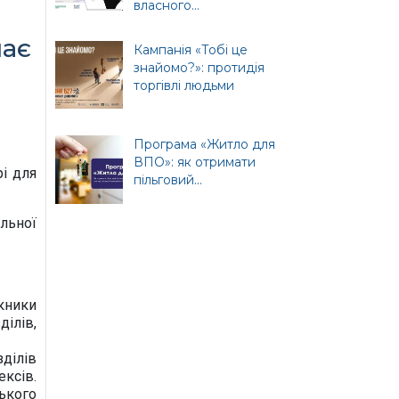
власного...
нає
Кампанія «Тобі це
знайомо?»: протидія
торгівлі людьми
Програма «Житло для
ВПО»: як отримати
і для
пільговий...
льної
кники
ілів,
ділів
ксів.
ького