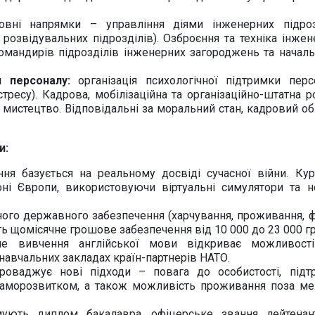
вні напрямки – управління діями інженерних підроз
Офіційний веб-сайт
Офіційне інтернет-
 розвідувальних підрозділів). Озброєння та техніка інжен
рховної Ради України
представництво
омандирів підрозділів інженерних загороджень та началь
Президента Україн
и персоналу:
організація психологічної підтримки перс
ресу). Кадрова, мобілізаційна та організаційно-штатна р
 мистецтво. Відповідальні за моральний стан, кадровий об
Київська обласна
Урядовий портал
и:
державна адміністра
ння базується на реальному досвіді сучасної війни. Кур
ні Європи, використовуючи віртуальні симулятори та но
ного державного забезпечення (харчування, проживання, 
ь щомісячне грошове забезпечення від 10 000 до 23 000 гр
Офіційний веб-сайт
Офіційний веб-сай
ене вивчення англійської мови відкриває можливост
Бориспільської РДА
Бориспільської район
навчальних закладах країн-партнерів НАТО.
ради
роваджує нові підходи – повага до особистості, підт
 саморозвитком, а також можливість проживання поза м
мують диплом бакалавра, офіцерське звання лейтенан