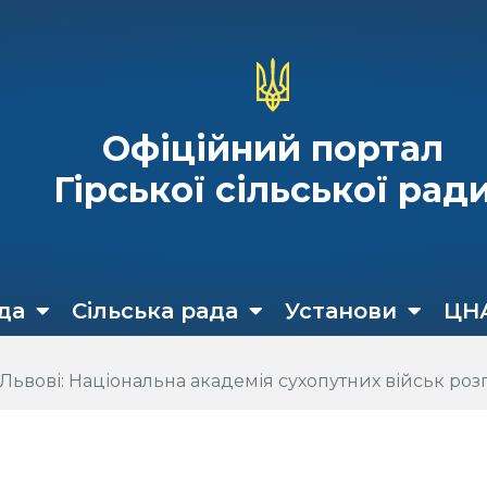
Офіційний портал
Гірської сільської рад
да
Сільська рада
Установи
ЦН
Львові: Національна академія сухопутних військ роз