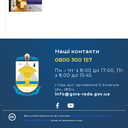
Наші контакти
0800 300 157
Пн – Чт: з 8:00 до 17:00, Пт:
з 8:00 до 15:45
с.Гора, вул. Центральна 5, Київська
обл., 08324
info@gora-rada.gov.ua
Весь контент доступний за ліцензією
Creative Commons Attribution 4.0
International license
, якщо не зазначено інше​