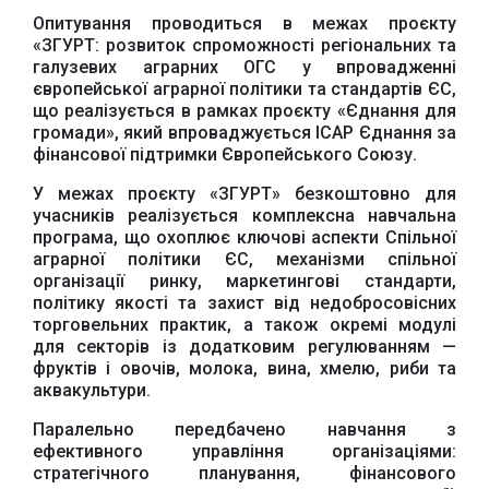
Опитування проводиться в межах проєкту
«ЗГУРТ: розвиток спроможності регіональних та
галузевих аграрних ОГС у впровадженні
європейської аграрної політики та стандартів ЄС,
що реалізується в рамках проєкту «Єднання для
громади», який впроваджується ІСАР Єднання за
фінансової підтримки Європейського Союзу.
У межах проєкту «ЗГУРТ» безкоштовно для
учасників реалізується комплексна навчальна
програма, що охоплює ключові аспекти Спільної
аграрної політики ЄС, механізми спільної
організації ринку, маркетингові стандарти,
політику якості та захист від недобросовісних
торговельних практик, а також окремі модулі
Офіційний веб-сайт
Офіційне інтернет-
для секторів із додатковим регулюванням —
Верховної Ради
представництво
фруктів і овочів, молока, вина, хмелю, риби та
України
Президента України
аквакультури.
Паралельно передбачено навчання з
ефективного управління організаціями:
стратегічного планування, фінансового