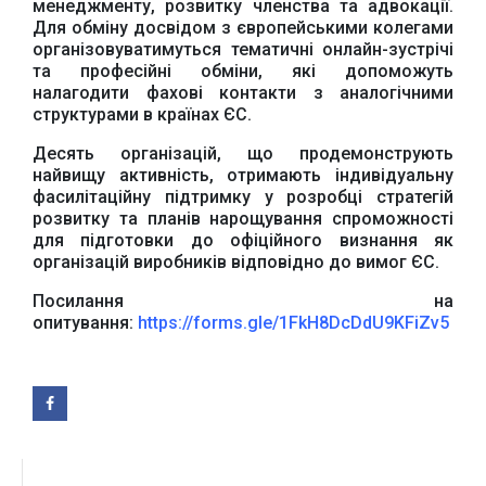
менеджменту, розвитку членства та адвокації.
Для обміну досвідом з європейськими колегами
Урядовий портал
Київська обласна
організовуватимуться тематичні онлайн-зустрічі
державна адміністрація
та професійні обміни, які допоможуть
налагодити фахові контакти з аналогічними
структурами в країнах ЄС.
Десять організацій, що продемонструють
найвищу активність, отримають індивідуальну
фасилітаційну підтримку у розробці стратегій
розвитку та планів нарощування спроможності
Офіційний веб-сайт
Офіційний веб-сайт
Бориспільської РДА
Бориспільської
для підготовки до офіційного визнання як
районної ради
організацій виробників відповідно до вимог ЄС.
Посилання на
опитування:
https://forms.gle/1FkH8DcDdU9KFiZv5