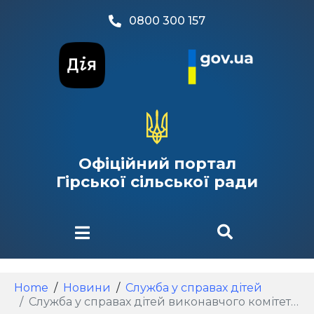
0800 300 157
Офіційний портал
Гірської сільської ради
Home
Новини
Служба у справах дітей​
Служба у справах дітей виконавчого комітету Гірської сільської ради шукає прийомних батьків .