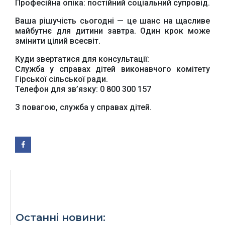
Професійна опіка: постійний соціальний супровід.
Ваша рішучість сьогодні — це шанс на щасливе
Офіційний веб-сайт
Офіційне інтернет-
Верховної Ради
представництво
майбутнє для дитини завтра. Один крок може
України
Президента України
змінити цілий всесвіт.
Куди звертатися для консультації:
Служба у справах дітей виконавчого комітету
Гірської сільської ради.
Телефон для зв’язку: 0 800 300 157
Урядовий портал
З повагою, служба у справах дітей.
Київська обласна
державна адміністрація
Офіційний веб-сайт
Офіційний веб-сайт
Бориспільської РДА
Бориспільської
районної ради
Останні новини: