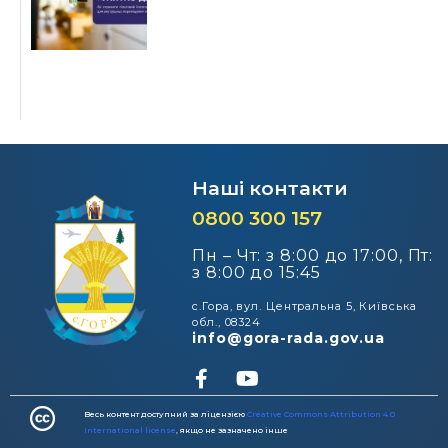
Наші контакти
0800 300 157
Пн – Чт: з 8:00 до 17:00, Пт:
з 8:00 до 15:45
с.Гора, вул. Центральна 5, Київська
обл., 08324
info@gora-rada.gov.ua
Весь контент доступний за ліцензією
Creative Commons Attribution 4.0
International license
, якщо не зазначено інше​