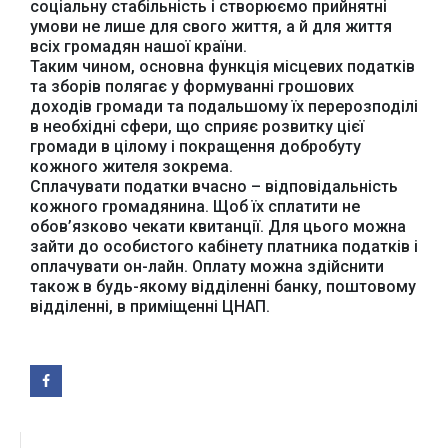
соціальну стабільність і створюємо прийнятні
умови не лише для свого життя, а й для життя
Урядовий портал
всіх громадян нашої країни.
Київська обласна
державна адміністрація
Таким чином, основна функція місцевих податків
та зборів полягає у формуванні грошових
доходів громади та подальшому їх перерозподілі
в необхідні сфери, що сприяє розвитку цієї
громади в цілому і покращення добробуту
кожного жителя зокрема.
Сплачувати податки вчасно – відповідальність
кожного громадянина. Щоб їх сплатити не
Офіційний веб-сайт
Офіційний веб-сайт
Бориспільської РДА
Бориспільської
обов’язково чекати квитанції. Для цього можна
районної ради
зайти до особистого кабінету платника податків і
оплачувати он-лайн. Оплату можна здійснити
також в будь-якому відділенні банку, поштовому
відділенні, в приміщенні ЦНАП.