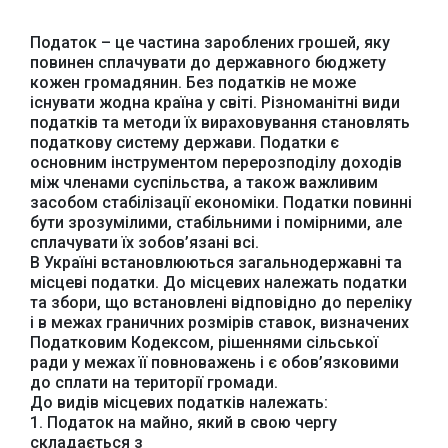
Податок – це частина зароблених грошей, яку
повинен сплачувати до державного бюджету
кожен громадянин. Без податків не може
існувати жодна країна у світі. Різноманітні види
податків та методи їх вираховування становлять
податкову систему держави. Податки є
основним інструментом перерозподілу доходів
між членами суспільства, а також важливим
засобом стабілізації економіки. Податки повинні
бути зрозумілими, стабільними і помірними, але
сплачувати їх зобов’язані всі.
В Україні встановлюються загальнодержавні та
місцеві податки. До місцевих належать податки
та збори, що встановлені відповідно до переліку
і в межах граничних розмірів ставок, визначених
Податковим Кодексом, рішеннями сільської
ради у межах її повноважень і є обов’язковими
до сплати на території громади.
До видів місцевих податків належать:
1. Податок на майно, який в свою чергу
складається з