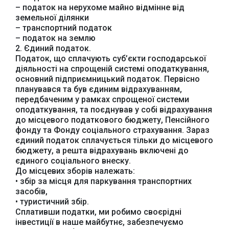
– податок на нерухоме майно відмінне від
земельної ділянки
– транспортний податок
– податок на землю
2. Єдиний податок.
Податок, що сплачують суб’єкти господарської
діяльності на спрощеній системі оподаткування,
основний підприємницький податок. Первісно
планувався та був єдиним відрахуванням,
передбаченим у рамках спрощеної системи
оподаткування, та поєднував у собі відрахування
до місцевого податкового бюджету, Пенсійного
фонду та Фонду соціального страхування. Зараз
єдиний податок сплачується тільки до місцевого
бюджету, а решта відрахувань включені до
єдиного соціального внеску.
Офіційний веб-сайт
Офіційне інтернет-
Верховної Ради
представництво
До місцевих зборів належать:
України
Президента України
• збір за місця для паркування транспортних
засобів,
• туристичний збір.
Сплативши податки, ми робимо своєрідні
інвестиції в наше майбутнє, забезпечуємо