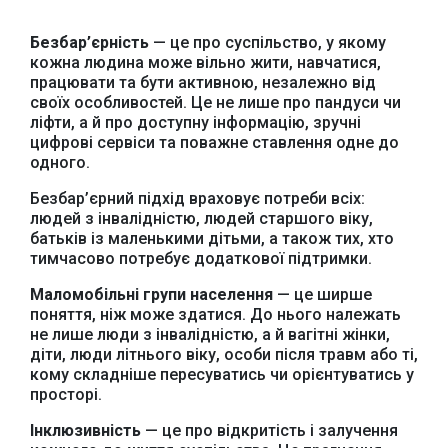
Безбар’єрність
— це про суспільство, у якому
кожна людина може вільно жити, навчатися,
працювати та бути активною, незалежно від
своїх особливостей. Це не лише про пандуси чи
ліфти, а й про доступну інформацію, зручні
цифрові сервіси та поважне ставлення одне до
одного.
Безбар’єрний підхід враховує потреби всіх:
людей з інвалідністю, людей старшого віку,
батьків із маленькими дітьми, а також тих, хто
тимчасово потребує додаткової підтримки.
Маломобільні групи населення
— це ширше
поняття, ніж може здатися. До нього належать
не лише люди з інвалідністю, а й вагітні жінки,
діти, люди літнього віку, особи після травм або ті,
кому складніше пересуватись чи орієнтуватись у
просторі.
Інклюзивність
— це про відкритість і залучення