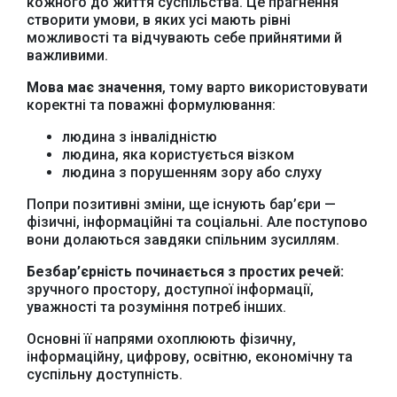
кожного до життя суспільства. Це прагнення
створити умови, в яких усі мають рівні
можливості та відчувають себе прийнятими й
важливими.
Мова має значення
, тому варто використовувати
коректні та поважні формулювання:
людина з інвалідністю
людина, яка користується візком
Офіційний веб-сайт
Офіційне інтернет-
Верховної Ради
представництво
людина з порушенням зору або слуху
України
Президента України
Попри позитивні зміни, ще існують бар’єри —
фізичні, інформаційні та соціальні. Але поступово
вони долаються завдяки спільним зусиллям.
Безбар’єрність починається з простих речей:
зручного простору, доступної інформації,
Урядовий портал
уважності та розуміння потреб інших.
Київська обласна
державна адміністрація
Основні її напрями охоплюють фізичну,
інформаційну, цифрову, освітню, економічну та
суспільну доступність.