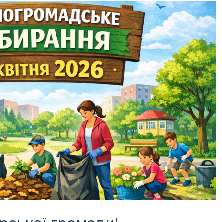
Офіційний веб-сайт
Офіційне інтернет-
рховної Ради України
представництво
Президента Україн
Київська обласна