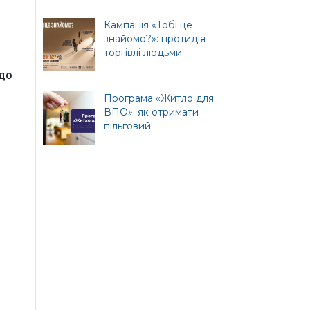
ція
Кампанія «Тобі це
знайомо?»: протидія
торгівлі людьми
 до
т
Програма «Житло для
ної
ВПО»: як отримати
пільговий...