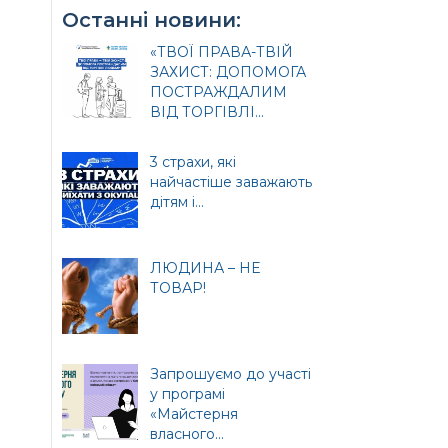
Останні новини:
«ТВОЇ ПРАВА-ТВІЙ
ЗАХИСТ: ДОПОМОГА
ПОСТРАЖДАЛИМ
ВІД ТОРГІВЛІ...
3 страхи, які
найчастіше заважають
дітям і...
ЛЮДИНА – НЕ
ТОВАР!
и
Запрошуємо до участі
у програмі
«Майстерня
власного...