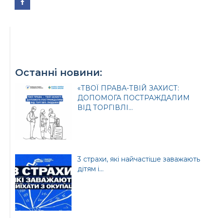
Офіційний веб-сайт
Офіційне інтернет-
Верховної Ради
представництво
Останні новини:
України
Президента України
«ТВОЇ ПРАВА-ТВІЙ ЗАХИСТ:
ДОПОМОГА ПОСТРАЖДАЛИМ
ВІД ТОРГІВЛІ...
Урядовий портал
Київська обласна
державна адміністрація
3 страхи, які найчастіше заважають
дітям і...