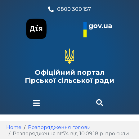
0800 300 157
Офіційний портал
Гірської сільської ради
Home
Розпорядження голови
Розпорядження №74 від 10.09.18 р. про скликання чергової 62 сесії