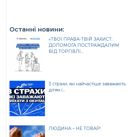
Останні новини:
Офіційний веб-сайт
Офіційне інтернет-
Верховної Ради
представництво
«ТВОЇ ПРАВА-ТВІЙ ЗАХИСТ:
України
Президента України
ДОПОМОГА ПОСТРАЖДАЛИМ
ВІД ТОРГІВЛІ...
Урядовий портал
3 страхи, які найчастіше заважають
Київська обласна
державна адміністрація
дітям і...
ЛЮДИНА – НЕ ТОВАР!
Офіційний веб-сайт
Офіційний веб-сайт