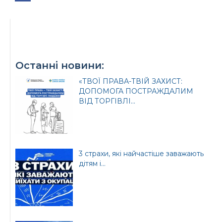
Офіційний веб-сайт
Офіційне інтернет-
Останні новини:
Верховної Ради
представництво
України
Президента України
«ТВОЇ ПРАВА-ТВІЙ ЗАХИСТ:
ДОПОМОГА ПОСТРАЖДАЛИМ
ВІД ТОРГІВЛІ...
Урядовий портал
Київська обласна
3 страхи, які найчастіше заважають
державна адміністрація
дітям і...