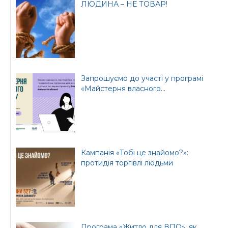
ЛЮДИНА – НЕ ТОВАР!
Офіційний веб-сайт
Офіційний веб-сайт
Бориспільської РДА
Бориспільської
районної ради
Запрошуємо до участі у програмі
«Майстерня власного...
Кампанія «Тобі це знайомо?»:
протидія торгівлі людьми
Програма «Житло для ВПО»: як