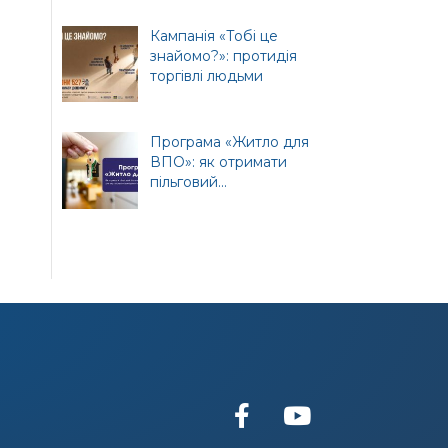
т
ної
Кампанія «Тобі це
знайомо?»: протидія
торгівлі людьми
Програма «Житло для
ВПО»: як отримати
пільговий...