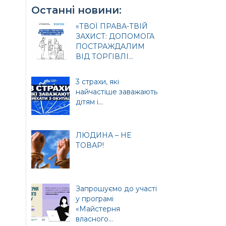
Останні новини:
«ТВОЇ ПРАВА-ТВІЙ
ЗАХИСТ: ДОПОМОГА
ПОСТРАЖДАЛИМ
ВІД ТОРГІВЛІ...
3 страхи, які
найчастіше заважають
и
дітям і...
ЛЮДИНА – НЕ
ТОВАР!
ція
Запрошуємо до участі
у програмі
«Майстерня
власного...