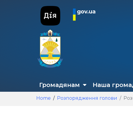
Громадянам
Наша грома
Home
Розпорядження голови
Роз