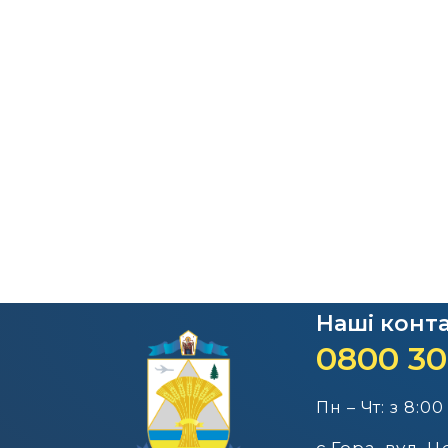
Наші конт
0800 30
Пн – Чт: з 8:00
с.Гора, вул. 