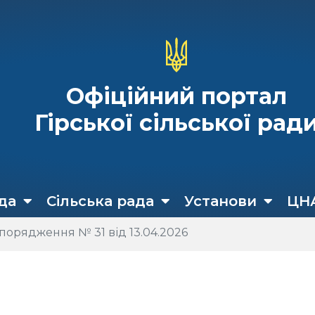
Офіційний портал
Гірської сільської рад
да
Сільська рада
Установи
ЦН
порядження № 31 від 13.04.2026