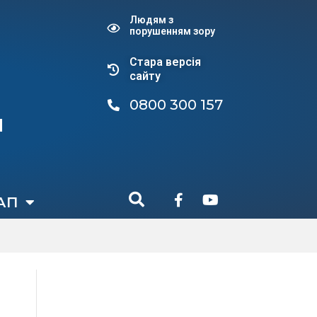
Людям з
порушенням зору
Стара версiя
сайту
0800 300 157
и
АП