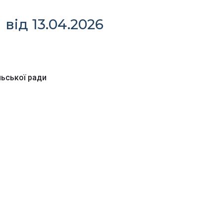
від 13.04.2026
льської ради
Офіційний веб-сайт
Офіційне інтернет-
рховної Ради України
представництво
Президента Україн
Київська обласна
Урядовий портал
державна адміністра