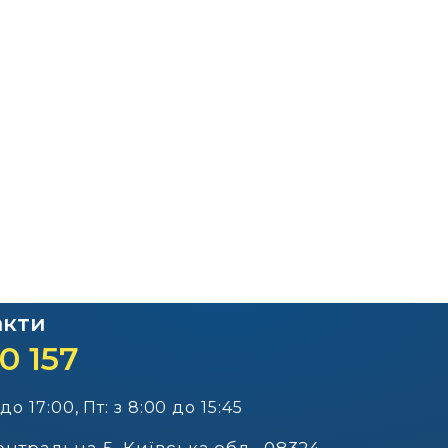
Офіційний веб-сайт
Офіційний веб-сай
Бориспільської РДА
Бориспільської район
ради
акти
0 157
 до 17:00, Пт: з 8:00 до 15:45
Центральна 5, Київська обл., 08324