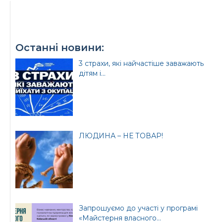
Останні новини:
Офіційний веб-сайт
Офіційне інтернет-
Верховної Ради
представництво
3 страхи, які найчастіше заважають
України
Президента України
дітям і...
Урядовий портал
ЛЮДИНА – НЕ ТОВАР!
Київська обласна
державна адміністрація
Запрошуємо до участі у програмі
«Майстерня власного...
Офіційний веб-сайт
Офіційний веб-сайт