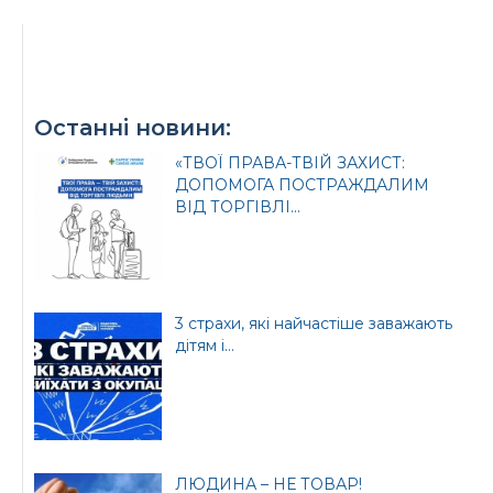
Офіційний веб-сайт
Офіційне інтернет-
Останні новини:
Верховної Ради
представництво
України
Президента України
«ТВОЇ ПРАВА-ТВІЙ ЗАХИСТ:
ДОПОМОГА ПОСТРАЖДАЛИМ
ВІД ТОРГІВЛІ...
Урядовий портал
Київська обласна
3 страхи, які найчастіше заважають
державна адміністрація
дітям і...
ЛЮДИНА – НЕ ТОВАР!