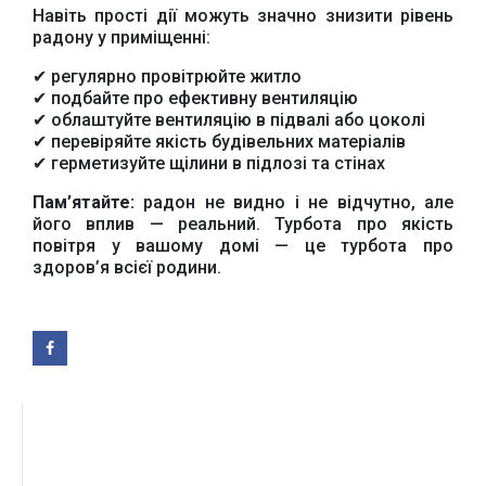
Урядовий портал
Навіть прості дії можуть значно знизити рівень
Київська обласна
державна адміністрація
радону у приміщенні:
✔ регулярно провітрюйте житло
✔ подбайте про ефективну вентиляцію
✔ облаштуйте вентиляцію в підвалі або цоколі
✔ перевіряйте якість будівельних матеріалів
✔ герметизуйте щілини в підлозі та стінах
Офіційний веб-сайт
Офіційний веб-сайт
Пам’ятайте:
радон не видно і не відчутно, але
Бориспільської РДА
Бориспільської
його вплив — реальний. Турбота про якість
районної ради
повітря у вашому домі — це турбота про
здоров’я всієї родини.