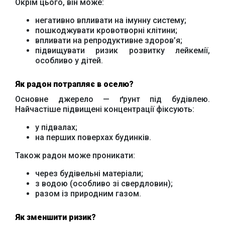
Окрім цього, він може:
негативно впливати на імунну систему;
пошкоджувати кровотворні клітини;
впливати на репродуктивне здоров’я;
підвищувати ризик розвитку лейкемії,
особливо у дітей.
Як радон потрапляє в оселю?
Основне джерело — ґрунт під будівлею.
Найчастіше підвищені концентрації фіксують:
у підвалах;
на перших поверхах будинків.
Офіційний веб-сайт
Офіційне інтернет-
Верховної Ради
представництво
Також радон може проникати:
України
Президента України
через будівельні матеріали;
з водою (особливо зі свердловин);
разом із природним газом.
Як зменшити ризик?