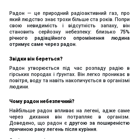
Радон — це природний радіоактивний газ, про
який людство знає трохи більше ста років. Попри
свою невидимість і відсутність запаху, він
становить серйозну небезпеку: близько
75%
річного радіаційного опромінення людина
отримує саме через радон
.
Звідки він береться?
Радон утворюється під час розпаду радію в
гірських породах і ґрунтах. Він легко проникає в
повітря, воду та навіть накопичується в організмі
людини.
Чому радон небезпечний?
Найбільше радон впливає на легені, адже саме
через дихання він потрапляє в організм.
Доведено, що радон є
другою за поширеністю
причиною раку легень після куріння
.