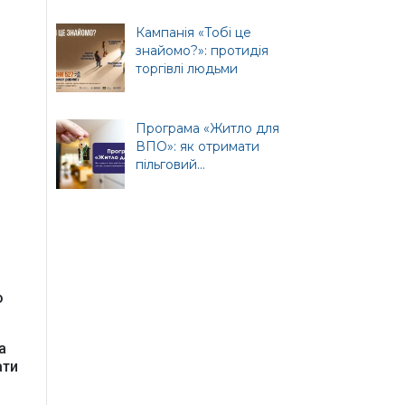
Кампанія «Тобі це
знайомо?»: протидія
торгівлі людьми
Програма «Житло для
ВПО»: як отримати
пільговий...
о
а
ати