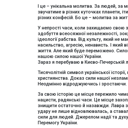
І це – унікальна молитва. За людей, за м
звучатиме в різних куточках планети, іт
різних конфесій. Бо це – молитва за житт
У непрості часи, коли захищаємо свою
здобуття всеосяжної незалежності, зокр
ідеології рабства. Від культу, який не м
насильство, агресію, ненависть. І який в
життя. Але який буде переможено. Сило
нашою силою нашої України.
Зараз я перебуваю в Києво-Печерській л
Тисячолітній символ української історії, 
християнства. Доказ сили нашої незламно
Неодмінно відроджуючись і зростаючи.
За свою історію це місце пережило чимал
нацисти, радянські часи. Це місце захоп
знищити остаточно й назавжди. Лавра з
удару не лише відновлювалась, а става
сили для людей. Джерелом надії та духу 
Перемогу України.