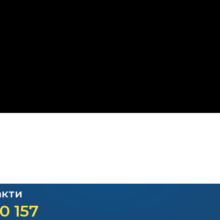
акти
0 157