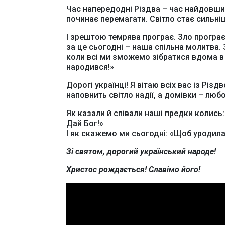
Час напередодні Різдва – час найдовших
починає перемагати. Світло стає сильні
І зрештою темрява програє. Зло програє.
за це сьогодні – наша спільна молитва. 
коли всі ми зможемо зібратися вдома в
народився!»
Дорогі українці! Я вітаю всіх вас із Різ
наповнить світло надії, а домівки – любо
Як казали й співали наші предки колись
Дай Бог!»
І як скажемо ми сьогодні: «Щоб уродил
Зі святом, дорогий український народе!
Христос рождається! Славімо його!