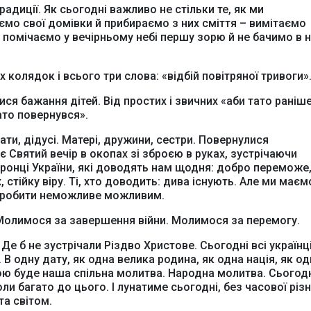
радиції. Як сьогодні важливо не стільки те, як ми
аємо свої домівки й прибираємо з них сміття – вимітаємо
и помічаємо у вечірньому небі першу зорю й не бачимо в 
 колядок і всього три слова: «відбій повітряної тривоги»
ся бажання дітей. Від простих і звичних «аби тато раніш
ато повернувся».
Офіційний веб-сайт
Офіційне інтернет-
ати, дідусі. Матері, дружини, сестри. Повернулися
рховної Ради України
представництво
є Святий вечір в окопах зі зброєю в руках, зустрічаючи
Президента Україн
хоронці України, які доводять нам щодня: добро переможе
 стійку віру. Ті, хто доводить: дива існують. Але ми маєм
ч, робити неможливе можливим.
Молимося за завершення війни. Молимося за перемогу.
Де б не зустрічали Різдво Христове. Сьогодні всі українц
Київська обласна
Урядовий портал
державна адміністра
 В одну дату, як одна велика родина, як одна нація, як од
ьною буде наша спільна молитва. Народна молитва. Сьогод
ли багато до цього. І лунатиме сьогодні, без часової різн
та світом.