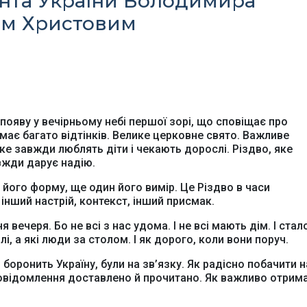
нта України Володимира
ом Христовим
появу у вечірньому небі першої зорі, що сповіщає про
 має багато відтінків. Велике церковне свято. Важливе
ке завжди люблять діти і чекають дорослі. Різдво, яке
вжди дарує надію.
 його форму, ще один його вимір. Це Різдво в часи
інший настрій, контекст, інший присмак.
 вечеря. Бо не всі з нас удома. І не всі мають дім. І стал
і, а які люди за столом. І як дорого, коли вони поруч.
 і боронить Україну, були на зв’язку. Як радісно побачити н
повідомлення доставлено й прочитано. Як важливо отрим