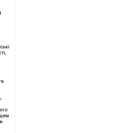
т
д
ної
ські
ті,
и.
,
ного
сцем
и.