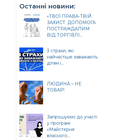
Останні новини:
«ТВОЇ ПРАВА-ТВІЙ
ЗАХИСТ: ДОПОМОГА
ПОСТРАЖДАЛИМ
ВІД ТОРГІВЛІ...
3 страхи, які
найчастіше заважають
дітям і...
ЛЮДИНА – НЕ
ТОВАР!
Запрошуємо до участі
у програмі
«Майстерня
власного...