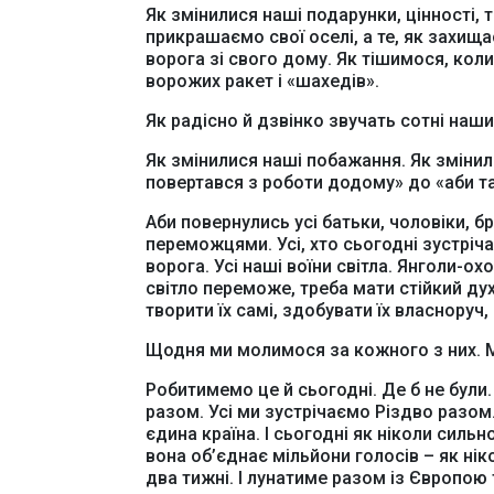
Як змінилися наші подарунки, цінності, т
прикрашаємо свої оселі, а те, як захищ
ворога зі свого дому. Як тішимося, кол
ворожих ракет і «шахедів».
Як радісно й дзвінко звучать сотні наших
Як змінилися наші побажання. Як змінили
повертався з роботи додому» до «аби т
Аби повернулись усі батьки, чоловіки, бр
Ве
переможцями. Усі, хто сьогодні зустріча
ворога. Усі наші воїни світла. Янголи-о
світло переможе, треба мати стійкий дух,
творити їх самі, здобувати їх власнору
Щодня ми молимося за кожного з них. 
Робитимемо це й сьогодні. Де б не були. 
разом. Усі ми зустрічаємо Різдво разом.
єдина країна. І сьогодні як ніколи сил
вона об’єднає мільйони голосів – як ніко
два тижні. І лунатиме разом із Європою 