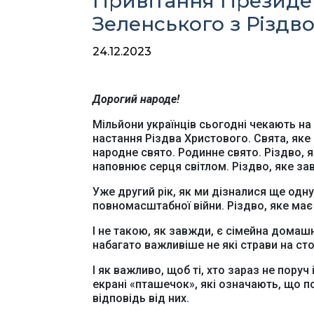
Привітання Президе
Зеленського з Різдв
24.12.2023
Дорогий народе!
Мільйони українців сьогодні чекають на 
настання Різдва Христового. Свята, яке
народне свято. Родинне свято. Різдво, я
наповнює серця світлом. Різдво, яке за
Уже другий рік, як ми дізналися ще одну
повномасштабної війни. Різдво, яке має 
І не такою, як завжди, є сімейна домашня
набагато важливіше не які страви на стол
І як важливо, щоб ті, хто зараз не поруч
екрані «пташечок», які означають, що 
відповідь від них.