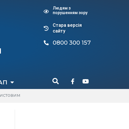
Людям з
порушенням зору
Стара версiя
сайту
0800 300 157
и
АП
ристовим