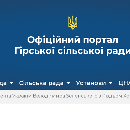
Офіційний портал
Гірської сільської рад
да
Сільська рада
Установи
ЦН
ента України Володимира Зеленського з Різдвом Х