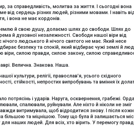
ир, за справедливість, молитва за життя. І сьогодні вона
Офіційний веб-сайт
Офіційний веб-сай
име від сердець різних людей, різними мовами. І навіть ві
Бориспільської РДА
Бориспільської район
я, і вона не має кордонів.
ради
 землю й свою душу, долаємо шлях до свободи. Шлях до
ема й духовної незалежності. Свободи нашої віри від
ає нічого людського й нічого святого не має. Який несе
ідбирає безпеку та спокій, який відбирає чужі землі й люд
ю віри, силою правди, силою закону, силою справедливос
аврі. Велична. Знакова. Наша.
нашої культури, релігії, православ’я, усього східного
сті, стійкості, непростих випробувань та вміння їх долат
о потрясінь і ударів. Наруга, осквернення, грабежі. Орда
лювали, спалювали, руйнували. Але ніхто й ніколи не зміг
авжди витримувала, щоб відродитися знову. І після кож
ла більшою та міцнішою. Тому що була й залишається мі
для наших людей. Для всіх, хто вірить. У перемогу правд