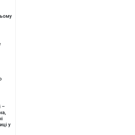
ньому
.
е
и
,
о
і –
ція
на,
ні
иці у