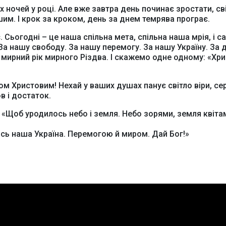
 ночей у році. Але вже завтра день починає зростати, св
шим. І крок за кроком, день за днем темрява програє.
 Сьогодні – це наша спільна мета, спільна наша мрія, і с
За нашу свободу. За нашу перемогу. За нашу Україну. За 
 мирний рік мирного Різдва. І скажемо одне одному: «Хр
двом Христовим! Нехай у ваших душах панує світло віри, се
в і достаток.
: «Щоб уродилось небо і земля. Небо зорями, земля квіта
ась наша Україна. Перемогою й миром. Дай Бог!»