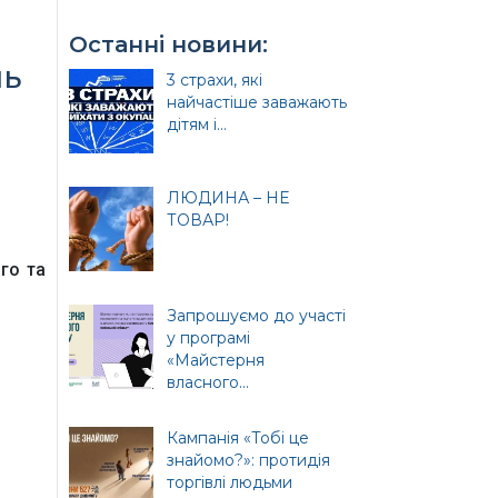
Останні новини:
нь
3 страхи, які
найчастіше заважають
дітям і...
ЛЮДИНА – НЕ
ТОВАР!
и
го та
Запрошуємо до участі
у програмі
«Майстерня
ція
власного...
Кампанія «Тобі це
знайомо?»: протидія
торгівлі людьми