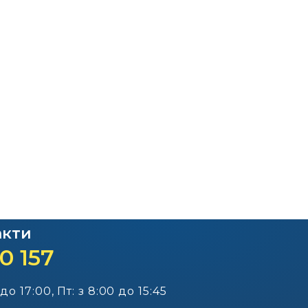
Офіційний веб-сайт
Офіційний веб-сай
Бориспільської РДА
Бориспільської район
ради
акти
0 157
 до 17:00, Пт: з 8:00 до 15:45