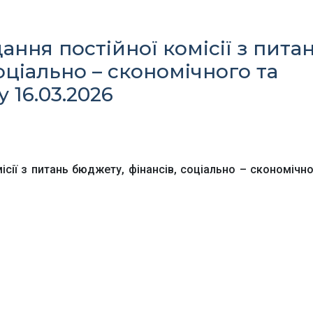
ння постійної комісії з пита
оціально – скономічного та
 16.03.2026
Офіційний веб-сайт
Офіційне інтернет-
рховної Ради України
представництво
Президента Україн
сії з питань бюджету, фінансів, соціально – скономічно
Київська обласна
Урядовий портал
державна адміністра