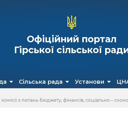
Офіційний портал
Гірської сільської рад
да
Сільська рада
Установи
ЦН
ісії з питань бюджету, фінансів, соціально – скономічн