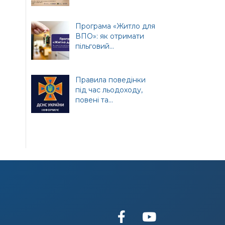
т
ної
Програма «Житло для
ВПО»: як отримати
пільговий...
Правила поведінки
під час льодоходу,
повені та...