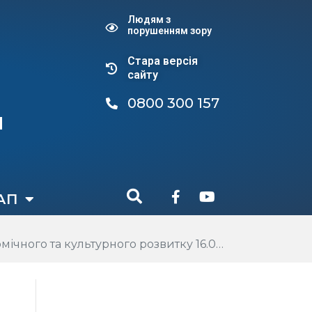
Людям з
порушенням зору
Стара версiя
сайту
0800 300 157
и
АП
ого та культурного розвитку 16.03.2026