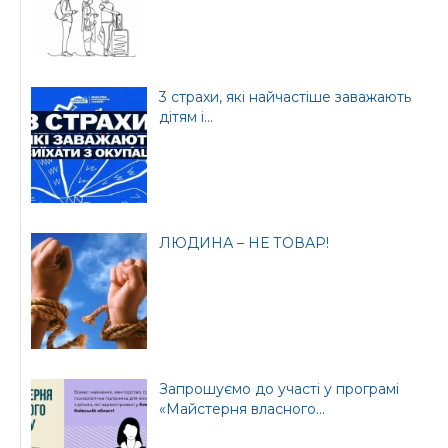
3 страхи, які найчастіше заважають
дітям і...
Офіційний веб-сайт
Офіційний веб-сайт
Бориспільської РДА
Бориспільської
районної ради
ЛЮДИНА – НЕ ТОВАР!
Запрошуємо до участі у програмі
«Майстерня власного...