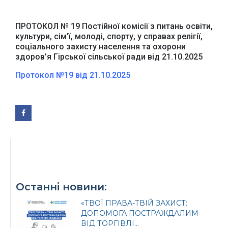
ПРОТОКОЛ № 19 Постійної комісії з питань освіти,
культури, сім’ї, молоді, спорту, у справах релігії,
соціального захисту населення та охорони
здоров’я Гірської сільської ради від 21.10.2025
Протокол №19 від 21.10.2025
Офіційний веб-сайт
Офіційне інтернет-
Верховної Ради
представництво
України
Президента України
Останні новини:
«ТВОЇ ПРАВА-ТВІЙ ЗАХИСТ:
Урядовий портал
Київська обласна
ДОПОМОГА ПОСТРАЖДАЛИМ
державна адміністрація
ВІД ТОРГІВЛІ...