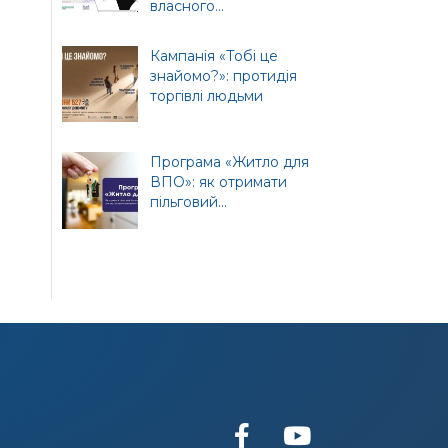
власного...
т
ної
Кампанія «Тобі це
знайомо?»: протидія
торгівлі людьми
Програма «Житло для
ВПО»: як отримати
пільговий...