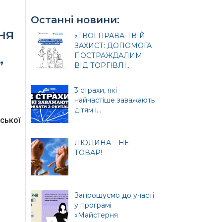
Останні новини:
ня
«ТВОЇ ПРАВА-ТВІЙ
ЗАХИСТ: ДОПОМОГА
ПОСТРАЖДАЛИМ
”
ВІД ТОРГІВЛІ...
3 страхи, які
найчастіше заважають
и
дітям і...
ської
ЛЮДИНА – НЕ
ТОВАР!
ція
Запрошуємо до участі
у програмі
«Майстерня