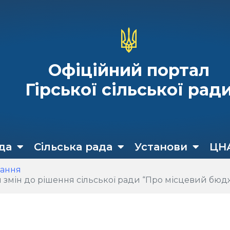
Офіційний портал
Гірської сільської рад
да
Сільська рада
Установи
ЦН
кання
о рішення сільської ради “Про місцевий бюджет Гірської сільськ