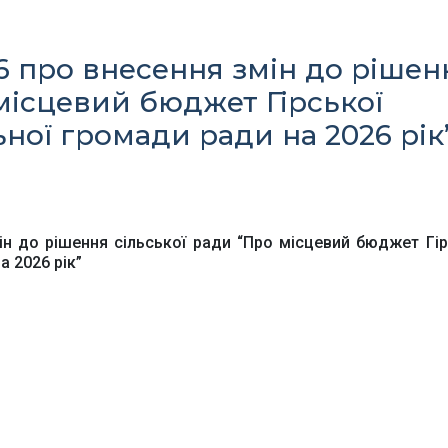
26 про внесення змін до рішен
 місцевий бюджет Гірської
ьної громади ради на 2026 рік
Офіційний веб-сайт
Офіційне інтернет-
рховної Ради України
представництво
Президента Україн
ін до рішення сільської ради “Про місцевий бюджет Гір
а 2026 рік”
Київська обласна
Урядовий портал
державна адміністра