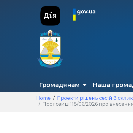
Громадянам
Наша грома
Home
Проекти рішень сесій 8 скли
Пропозиції 18/06/2026 про внесення змін д