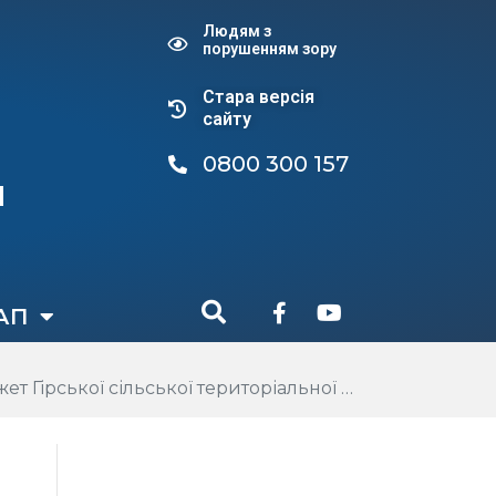
Людям з
порушенням зору
Стара версiя
сайту
0800 300 157
и
АП
ої територіальної громади ради на 2026 рік”