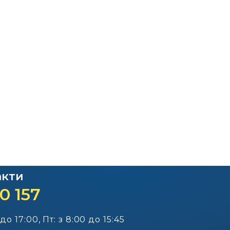
Офіційний веб-сайт
Офіційний веб-сай
Бориспільської РДА
Бориспільської район
ради
акти
0 157
 до 17:00, Пт: з 8:00 до 15:45