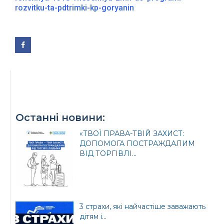
rozvitku-ta-pdtrimki-kp-goryanin
Офіційний веб-сайт
Офіційне інтернет-
Верховної Ради
представництво
України
Президента України
Останні новини:
«ТВОЇ ПРАВА-ТВІЙ ЗАХИСТ:
ДОПОМОГА ПОСТРАЖДАЛИМ
ВІД ТОРГІВЛІ...
Урядовий портал
Київська обласна
державна адміністрація
3 страхи, які найчастіше заважають
дітям і...