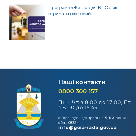
Програма «Житло для ВПО»: як
отримати пільговий...
Наші контакти
0800 300 157
Пн – Чт: з 8:00 до 17:00, Пт:
з 8:00 до 15:45
с.Гора, вул. Центральна 5, Київська
обл., 08324
info@gora-rada.gov.ua