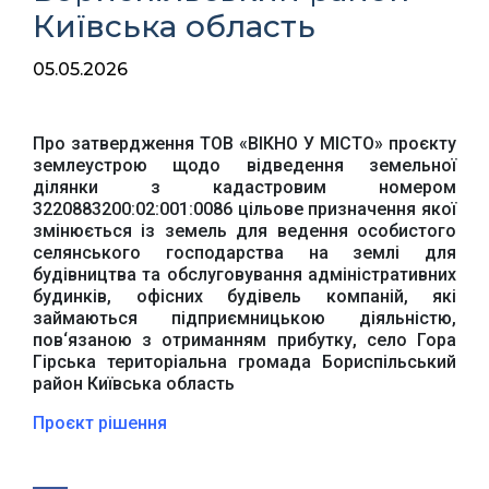
Київська область
05.05.2026
Про затвердження ТОВ «ВІКНО У МІСТО» проєкту
Офіційний веб-сайт
Офіційне інтернет-
Верховної Ради
представництво
землеустрою щодо відведення земельної
України
Президента України
ділянки з кадастровим номером
3220883200:02:001:0086 цільове призначення якої
змінюється із земель для ведення особистого
селянського господарства на землі для
будівництва та обслуговування адміністративних
будинків, офісних будівель компаній, які
займаються підприємницькою діяльністю,
Урядовий портал
Київська обласна
пов‘язаною з отриманням прибутку, село Гора
державна адміністрація
Гірська територіальна громада Бориспільський
район Київська область
Проєкт рішення