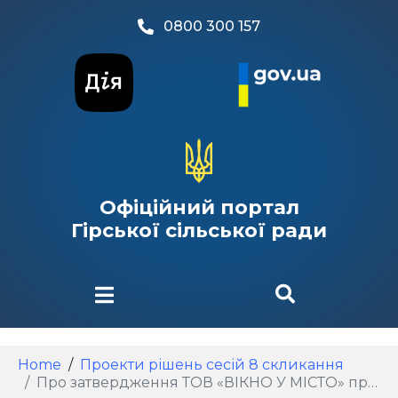
0800 300 157
Офіційний портал
Гірської сільської ради
Home
Проекти рішень сесій 8 скликання
Про затвердження ТОВ «ВІКНО У МІСТО» проєкту землеустрою щодо відведення земельної ділянки з кадастровим номером 3220883200:02:001:0086 цільове призначення якої змінюється із земель для ведення особистого селянського господарства на землі для будівництва та обслуговування адміністративних будинків, офісних будівель компаній, які займаються підприємницькою діяльністю, пов‘язаною з отриманням прибутку, село Гора Гірська територіальна громада Бориспільський район Київська область