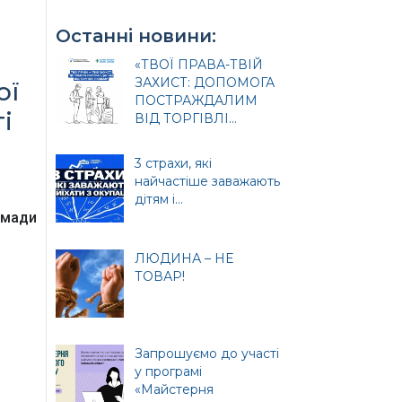
Останні новини:
«ТВОЇ ПРАВА-ТВІЙ
ЗАХИСТ: ДОПОМОГА
ої
ПОСТРАЖДАЛИМ
і
ВІД ТОРГІВЛІ...
3 страхи, які
найчастіше заважають
и
дітям і...
омади
ЛЮДИНА – НЕ
ТОВАР!
ція
Запрошуємо до участі
у програмі
«Майстерня