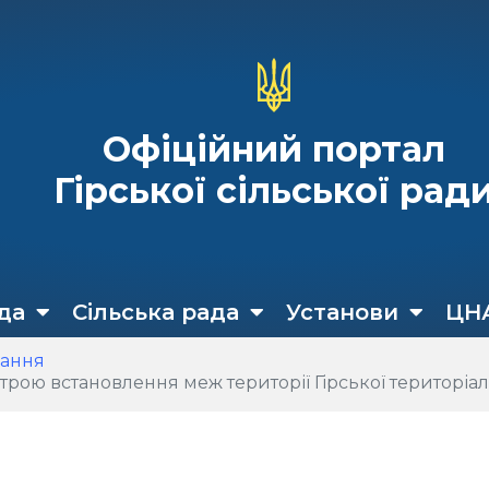
Офіційний портал
Гірської сільської рад
да
Сільська рада
Установи
ЦН
кання
тановлення меж території Гірської територіальної громади 