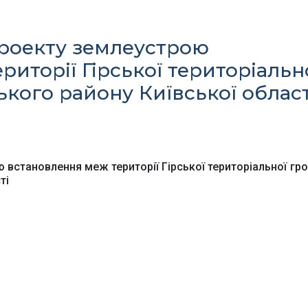
роекту землеустрою
иторії Гірської територіальн
кого району Київської област
Офіційний веб-сайт
Офіційне інтернет-
рховної Ради України
представництво
Президента Україн
встановлення меж території Гірської територіальної гр
ті
Київська обласна
Урядовий портал
державна адміністра