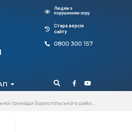
Людям з
порушенням зору
Стара версiя
сайту
0800 300 157
и
АП
Бориспільського району Київської області