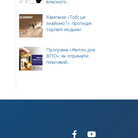
власного...
т
ної
Кампанія «Тобі це
знайомо?»: протидія
торгівлі людьми
Програма «Житло для
ВПО»: як отримати
пільговий...