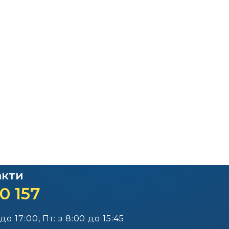
Офіційний веб-сайт
Офіційний веб-сай
Бориспільської РДА
Бориспільської район
ради
акти
0 157
 до 17:00, Пт: з 8:00 до 15:45