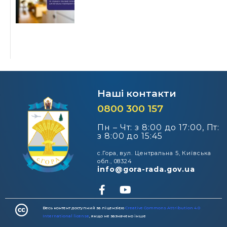
Наші контакти
0800 300 157
Пн – Чт: з 8:00 до 17:00, Пт:
з 8:00 до 15:45
с.Гора, вул. Центральна 5, Київська
обл., 08324
info@gora-rada.gov.ua
Весь контент доступний за ліцензією
Creative Commons Attribution 4.0
International license
, якщо не зазначено інше​