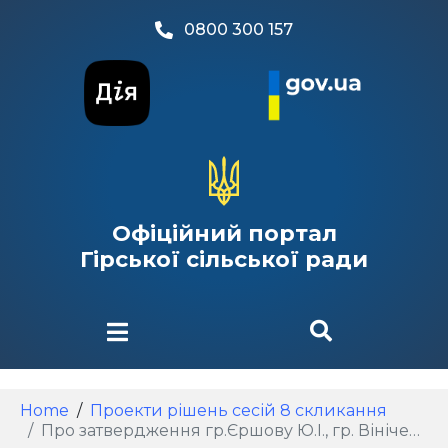
0800 300 157
Офіційний портал
Гірської сільської ради
Home
Проекти рішень сесій 8 скликання
Про затвердження гр.Єршову Ю.І., гр. Вініченко Г.І. проєкту землеустрою щодо відведення земельної ділянки з кадастровим номером 3220886200:05:003:0160 цільове призначення якої змінюється із земель для індивідуального садівництва на землі для будівництва і обслуговування житлового будинку, господарських будівель і споруд (присадибна ділянка) по вулиці Ягідна, масив «Лісовий» село Ревне Гірська територіальна громада Бориспільський район Київська область