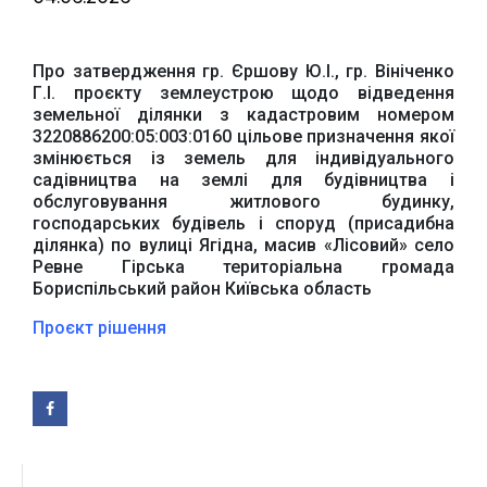
Про затвердження гр. Єршову Ю.І., гр. Вініченко
Г.І. проєкту землеустрою щодо відведення
Офіційний веб-сайт
Офіційне інтернет-
Верховної Ради
представництво
земельної ділянки з кадастровим номером
України
Президента України
3220886200:05:003:0160 цільове призначення якої
змінюється із земель для індивідуального
садівництва на землі для будівництва і
обслуговування житлового будинку,
господарських будівель і споруд (присадибна
ділянка) по вулиці Ягідна, масив «Лісовий» село
Ревне Гірська територіальна громада
Урядовий портал
Бориспільський район Київська область
Київська обласна
державна адміністрація
Проєкт рішення
Офіційний веб-сайт
Офіційний веб-сайт
Бориспільської РДА
Бориспільської