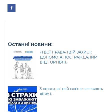
Урядовий портал
Київська обласна
державна адміністрація
Останні новини:
«ТВОЇ ПРАВА-ТВІЙ ЗАХИСТ:
ДОПОМОГА ПОСТРАЖДАЛИМ
ВІД ТОРГІВЛІ...
Офіційний веб-сайт
Офіційний веб-сайт
Бориспільської РДА
Бориспільської
районної ради
3 страхи, які найчастіше заважають
дітям і...