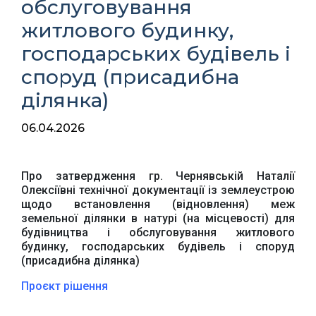
обслуговування
житлового будинку,
господарських будівель і
споруд (присадибна
ділянка)
06.04.2026
Про затвердження гр. Чернявській Наталії
Олексіївні технічної документації із землеустрою
щодо встановлення (відновлення) меж
земельної ділянки в натурі (на місцевості) для
будівництва і обслуговування житлового
будинку, господарських будівель і споруд
Офіційний веб-сайт
Офіційне інтернет-
(присадибна ділянка)
Верховної Ради
представництво
України
Президента України
Проєкт рішення