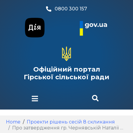
0800 300 157
Офіційний портал
Гірської сільської ради
Home
Проекти рішень сесій 8 скликання
Про затвердження гр. Чернявській Наталії Олексіївні технічної документації із землеустрою щодо встановлення (відновлення) меж земельної ділянки в натурі (на місцевості) для будівництва і обслуговування житлового будинку, господарських будівель і споруд (присадибна ділянка)