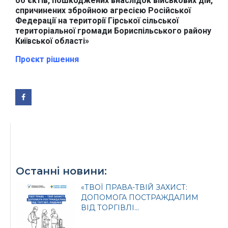
об’єктів, пошкоджених внаслідок військових дій,
Верховної Ради
представництво
спричинених збройною агресією Російської
України
Президента України
Федерації на території Гірської сільської
територіальної громади Бориспільського району
Київської області»
Проєкт рішення
Урядовий портал
Київська обласна
державна адміністрація
Останні новини:
Офіційний веб-сайт
Офіційний веб-сайт
Бориспільської РДА
Бориспільської
районної ради
«ТВОЇ ПРАВА-ТВІЙ ЗАХИСТ:
ДОПОМОГА ПОСТРАЖДАЛИМ
ВІД ТОРГІВЛІ...