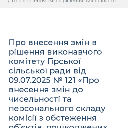
Про внесення змін в рішення виконавчого комітету Гірської сільської ради від 09.07.2025 № 121 «Про внесення змін до чисельності та персонального складу комісії з обстеження об’єктів, пошкоджених внаслідок військових дій, спричинених збройною агресією Російської Федерації на території Гірської сільської територіальної громади Бориспільського району Київської області»
Про внесення змін в
рішення виконавчого
комітету Гірської
сільської ради від
09.07.2025 № 121 «Про
внесення змін до
чисельності та
персонального складу
комісії з обстеження
об’єктів, пошкоджених