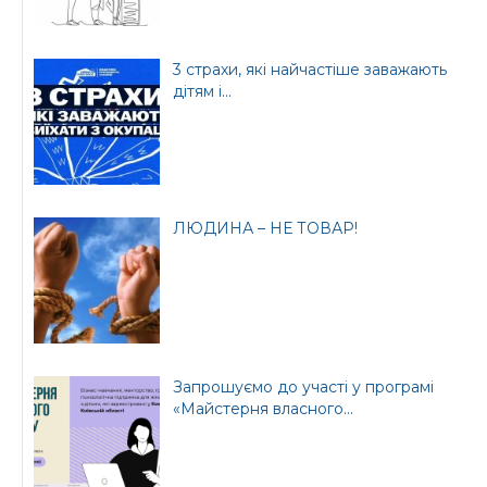
3 страхи, які найчастіше заважають
дітям і...
Офіційний веб-сайт
Офіційний веб-сайт
Бориспільської РДА
Бориспільської
районної ради
ЛЮДИНА – НЕ ТОВАР!
Запрошуємо до участі у програмі
«Майстерня власного...