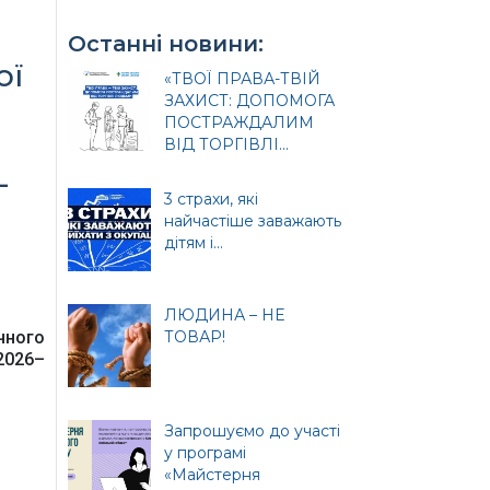
Останні новини:
ої
«ТВОЇ ПРАВА-ТВІЙ
ЗАХИСТ: ДОПОМОГА
ПОСТРАЖДАЛИМ
ВІД ТОРГІВЛІ...
–
3 страхи, які
найчастіше заважають
и
дітям і...
ЛЮДИНА – НЕ
чного
ТОВАР!
2026–
ція
Запрошуємо до участі
у програмі
«Майстерня