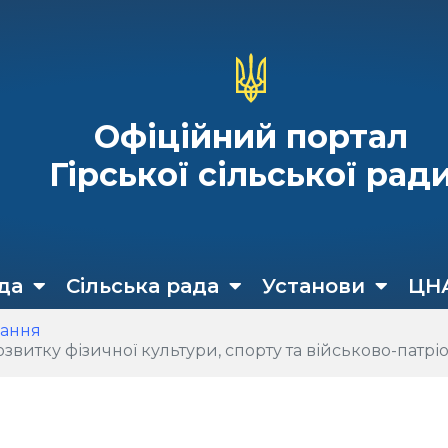
Офіційний портал
Гірської сільської рад
да
Сільська рада
Установи
ЦН
кання
, спорту та військово-патріотичного виховання» на території Гірської сільської ради