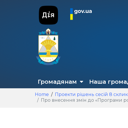
Громадянам
Наша грома
Home
Проекти рішень сесій 8 скли
Про внесення змін до «Програми розвитку фізичної культури