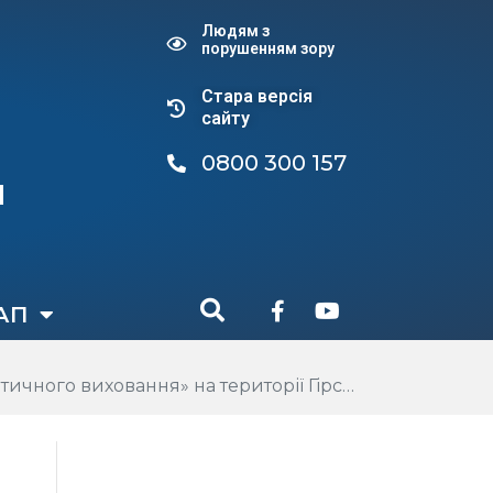
Людям з
порушенням зору
Стара версiя
сайту
0800 300 157
и
АП
 Бориспільського району Київської області на 2026–2028 роки