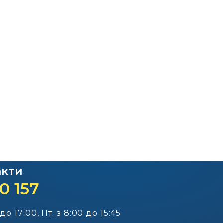
Офіційний веб-сайт
Офіційний веб-сай
Бориспільської РДА
Бориспільської район
ради
акти
0 157
 до 17:00, Пт: з 8:00 до 15:45