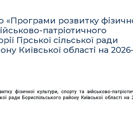
о «Програми розвитку фізичн
військово-патріотичного
рії Гірської сільської ради
ну Київської області на 2026
Офіційний веб-сайт
Офіційне інтернет-
рховної Ради України
представництво
Президента Україн
тку фізичної культури, спорту та військово-патріоти
Київська обласна
ької ради Бориспільського району Київської області на 
Урядовий портал
державна адміністра