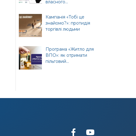
власного...
т
ної
Кампанія «Тобі це
знайомо?»: протидія
торгівлі людьми
Програма «Житло для
ВПО»: як отримати
пільговий...