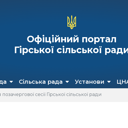
Офіційний портал
Гірської сільської рад
да
Сільська рада
Установи
ЦН
позачергової сесії Гірської сільської ради