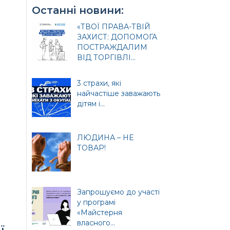
Останні новини:
«ТВОЇ ПРАВА-ТВІЙ
ЗАХИСТ: ДОПОМОГА
ПОСТРАЖДАЛИМ
ВІД ТОРГІВЛІ...
3 страхи, які
найчастіше заважають
дітям і...
и
ЛЮДИНА – НЕ
ТОВАР!
ція
Запрошуємо до участі
у програмі
«Майстерня
власного...