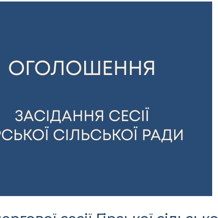
Офіційний веб-сайт
Офіційне інтернет-
рховної Ради України
представництво
Президента Україн
Київська обласна
Урядовий портал
державна адміністра