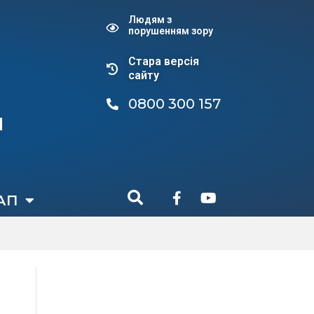
Людям з
порушенням зору
Стара версiя
сайту
0800 300 157
и
АП