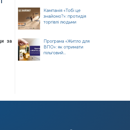
ї
т
Кампанія «Тобі це
ної
знайомо?»: протидія
торгівлі людьми
ди за
Програма «Житло для
ВПО»: як отримати
пільговий...