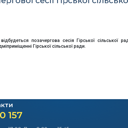
ргової сесії Гірської сільсько
Офіційний веб-сайт
Офіційний веб-сай
Бориспільської РДА
Бориспільської район
ради
відбудеться позачергова сесія Гірської сільської ра
адміприміщенні Гірської сільської ради.
акти
0 157