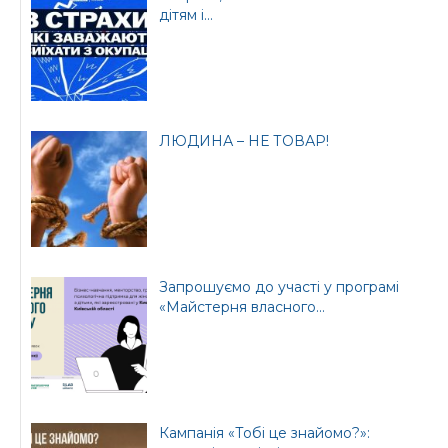
державна адміністрація
дітям і...
ЛЮДИНА – НЕ ТОВАР!
Офіційний веб-сайт
Офіційний веб-сайт
Бориспільської РДА
Бориспільської
районної ради
Запрошуємо до участі у програмі
«Майстерня власного...
Кампанія «Тобі це знайомо?»: