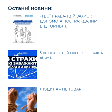
Урядовий портал
Київська обласна
Останні новини:
державна адміністрація
«ТВОЇ ПРАВА-ТВІЙ ЗАХИСТ:
ДОПОМОГА ПОСТРАЖДАЛИМ
ВІД ТОРГІВЛІ...
Офіційний веб-сайт
Офіційний веб-сайт
Бориспільської РДА
Бориспільської
3 страхи, які найчастіше заважають
районної ради
дітям і...
ЛЮДИНА – НЕ ТОВАР!