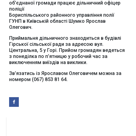
об’єднаної громади працює дільничний офіцер
поліції
Бориспільського районного управління полії
ГУНП в Київській області Шумко Ярослав
Олегович.
Приймальня дільничного знаходиться в будівлі
Гірської сільської ради за адресою вул.
Центральна, 5 у Горі. Прийом громадян ведеться
з понеділка по п’ятницю у робочий час за
виключенням виїздів на виклики.
Зв’язатись із Ярославом Олеговичем можна за
номером (067) 853 81 64.
Офіційний веб-сайт
Офіційне інтернет-
Верховної Ради
представництво
України
Президента України