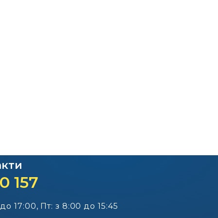
Офіційний веб-сайт
Офіційний веб-сай
Бориспільської РДА
Бориспільської район
ради
акти
0 157
 до 17:00, Пт: з 8:00 до 15:45