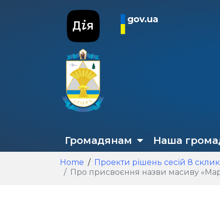
Громадянам
Наша грома
Home
Проекти рішень сесій 8 скли
Про присвоєння назви масиву «Мартусівка Бі