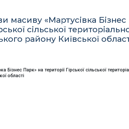
и масиву «Мартусівка Бізнес
рської сільської територіально
кого району Київської област
Офіційний веб-сайт
Офіційне інтернет-
рховної Ради України
представництво
Президента Україн
а Бізнес Парк» на території Гірської сільської територіа
кої області
Київська обласна
Урядовий портал
державна адміністра