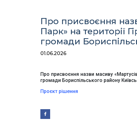
Про присвоєння назв
Парк» на території Гі
громади Бориспільсь
01.06.2026
Ве
Про присвоєння назви масиву «Мартусівк
громади Бориспільського району Київсь
Проєкт рішення