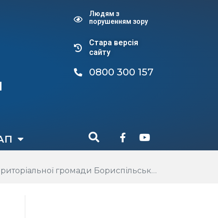
Людям з
порушенням зору
Стара версiя
сайту
0800 300 157
и
АП
ади Бориспільського району Київської області