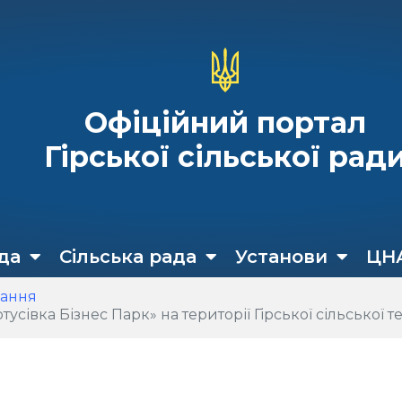
Офіційний портал
Гірської сільської рад
да
Сільська рада
Установи
ЦН
кання
знес Парк» на території Гірської сільської територіальної гром