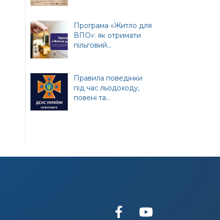
т
ної
Програма «Житло для
ВПО»: як отримати
пільговий...
Правила поведінки
під час льодоходу,
повені та...