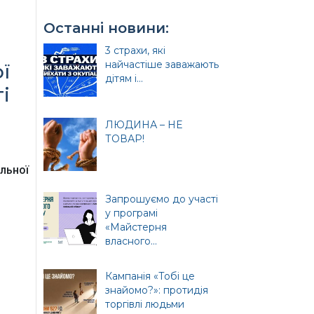
Останні новини:
3 страхи, які
найчастіше заважають
ї
дітям і...
і
ЛЮДИНА – НЕ
ТОВАР!
и
льної
Запрошуємо до участі
у програмі
«Майстерня
ція
власного...
Кампанія «Тобі це
знайомо?»: протидія
торгівлі людьми