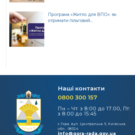
Програма «Житло для ВПО»: як
отримати пільговий...
Наші контакти
0800 300 157
Пн – Чт: з 8:00 до 17:00, Пт:
з 8:00 до 15:45
с.Гора, вул. Центральна 5, Київська
обл., 08324
info@gora-rada.gov.ua