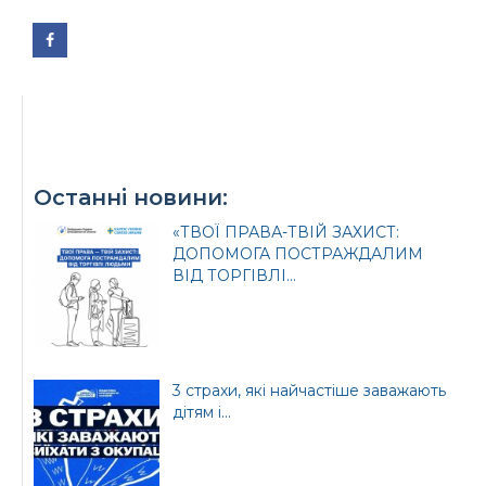
Офіційний веб-сайт
Офіційне інтернет-
Верховної Ради
представництво
України
Президента України
Останні новини:
«ТВОЇ ПРАВА-ТВІЙ ЗАХИСТ:
ДОПОМОГА ПОСТРАЖДАЛИМ
ВІД ТОРГІВЛІ...
Урядовий портал
Київська обласна
державна адміністрація
3 страхи, які найчастіше заважають
дітям і...