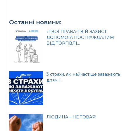
Останні новини:
Офіційний веб-сайт
Офіційне інтернет-
Верховної Ради
представництво
«ТВОЇ ПРАВА-ТВІЙ ЗАХИСТ:
України
Президента України
ДОПОМОГА ПОСТРАЖДАЛИМ
ВІД ТОРГІВЛІ...
3 страхи, які найчастіше заважають
Урядовий портал
Київська обласна
дітям і...
державна адміністрація
ЛЮДИНА – НЕ ТОВАР!
Офіційний веб-сайт
Офіційний веб-сайт
Бориспільської РДА
Бориспільської