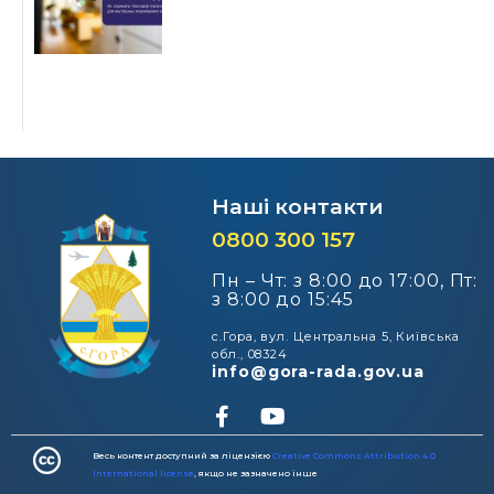
Наші контакти
0800 300 157
Пн – Чт: з 8:00 до 17:00, Пт:
з 8:00 до 15:45
с.Гора, вул. Центральна 5, Київська
обл., 08324
info@gora-rada.gov.ua
Весь контент доступний за ліцензією
Creative Commons Attribution 4.0
International license
, якщо не зазначено інше​