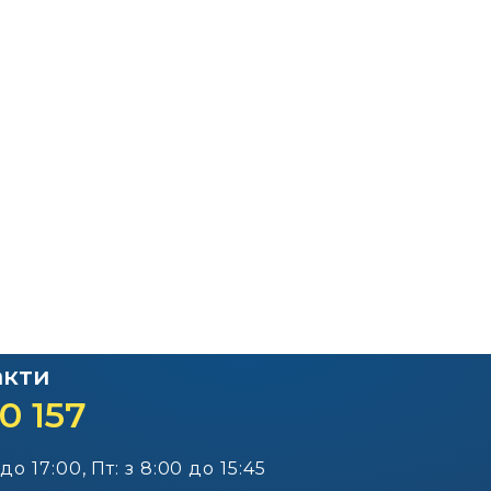
Офіційний веб-сайт
Офіційний веб-сай
Бориспільської РДА
Бориспільської район
ради
акти
0 157
 до 17:00, Пт: з 8:00 до 15:45