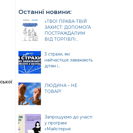
Останні новини:
«ТВОЇ ПРАВА-ТВІЙ
ЗАХИСТ: ДОПОМОГА
ПОСТРАЖДАЛИМ
ВІД ТОРГІВЛІ...
3 страхи, які
найчастіше заважають
и
дітям і...
ської
ЛЮДИНА – НЕ
ТОВАР!
ція
Запрошуємо до участі
у програмі
«Майстерня