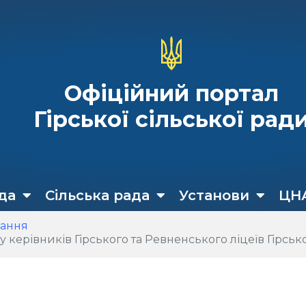
Офіційний портал
Гірської сільської рад
да
Сільська рада
Установи
ЦН
кання
 Гірського та Ревненського ліцеїв Гірської сільської ради Бориспі