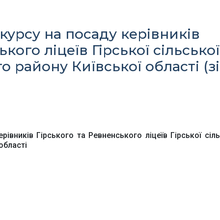
урсу на посаду керівників
кого ліцеїв Гірської сільської
 району Київської області (зі
Офіційний веб-сайт
Офіційне інтернет-
рховної Ради України
представництво
Президента Україн
івників Гірського та Ревненського ліцеїв Гірської сіль
області
Київська обласна
Урядовий портал
державна адміністра