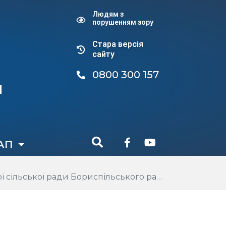
Людям з
порушенням зору
Стара версiя
сайту
0800 300 157
и
АП
льського району Київської області (зі змінами)