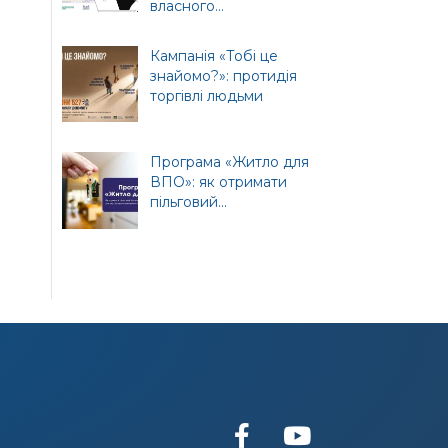
власного...
т
ної
Кампанія «Тобі це
знайомо?»: протидія
торгівлі людьми
Програма «Житло для
ВПО»: як отримати
пільговий...