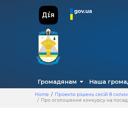
Громадянам
Наша грома
Home
Проекти рішень сесій 8 скли
Про оголошення конкурсу на посаду керівників