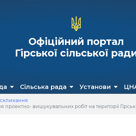
Офіційний портал
Гірської сільської рад
да
Сільська рада
Установи
ЦН
 скликання
проектно- вишукувальних робіт на території Гірсько