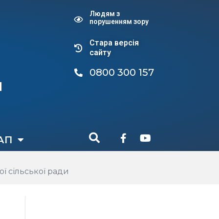
Людям з
порушенням зору
Стара версiя
сайту
0800 300 157
и
АП
ї сільської ради