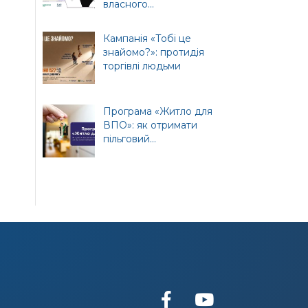
власного...
т
ної
Кампанія «Тобі це
знайомо?»: протидія
торгівлі людьми
Програма «Житло для
ВПО»: як отримати
пільговий...