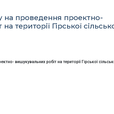
у на проведення проектно-
на території Гірської сільськ
Офіційний веб-сайт
Офіційне інтернет-
рховної Ради України
представництво
Президента Україн
ктно- вишукувальних робіт на території Гірської сільськ
Київська обласна
Урядовий портал
державна адміністра