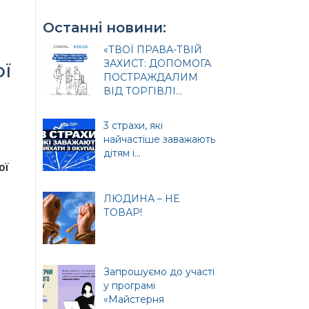
Останні новини:
«ТВОЇ ПРАВА-ТВІЙ
ЗАХИСТ: ДОПОМОГА
ої
ПОСТРАЖДАЛИМ
ВІД ТОРГІВЛІ...
3 страхи, які
найчастіше заважають
и
дітям і...
ої
ЛЮДИНА – НЕ
ТОВАР!
ція
Запрошуємо до участі
у програмі
«Майстерня