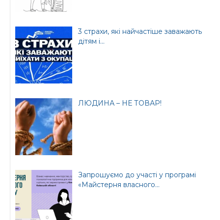
3 страхи, які найчастіше заважають
дітям і...
Офіційний веб-сайт
Офіційний веб-сайт
Бориспільської РДА
Бориспільської
районної ради
ЛЮДИНА – НЕ ТОВАР!
Запрошуємо до участі у програмі
«Майстерня власного...