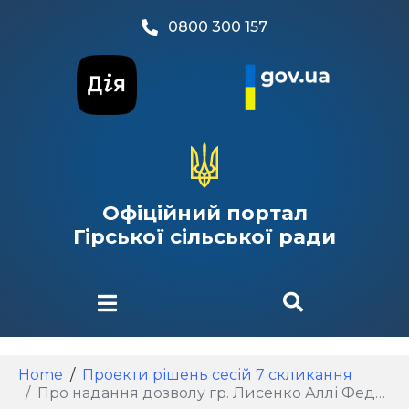
0800 300 157
Офіційний портал
Гірської сільської ради
Home
Проекти рішень сесій 7 скликання
Про надання дозволу гр. Лисенко Аллі Федорівні на розробку проекту землеустрою щодо відведення земельної ділянки у власність Для будівництва індивідуального гаражу