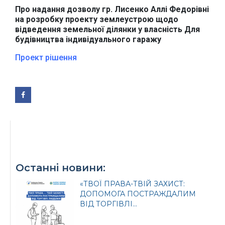
Про надання дозволу гр. Лисенко Аллі Федорівні
на розробку проекту землеустрою щодо
відведення земельної ділянки у власність
Для
будівництва індивідуального гаражу
Проект рішення
Офіційний веб-сайт
Офіційне інтернет-
Верховної Ради
представництво
України
Президента України
Останні новини:
«ТВОЇ ПРАВА-ТВІЙ ЗАХИСТ:
ДОПОМОГА ПОСТРАЖДАЛИМ
Урядовий портал
Київська обласна
ВІД ТОРГІВЛІ...
державна адміністрація